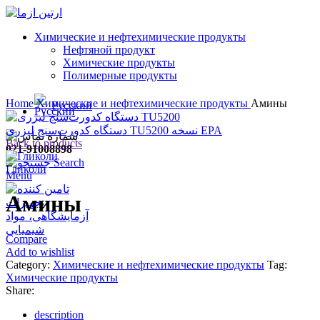
Химические и нефтехимические продукты
Нефтяной продукт
Химические продукты
Полимерные продукты
Click to enlarge
Home
Химические и нефтехимические продукты
Амины
Русский
دستگاه کدورت‌سنج لیزری TU5200 نسخه EPA
Back to products
021-91008898
Search
Гликоли
Menu
Амины
Compare
Add to wishlist
Category:
Химические и нефтехимические продукты
Tag:
Химические продукты
Share:
description