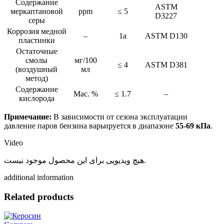
Содержание
ASTM
меркаптановой
ppm
≤ 5
D3227
серы
Коррозия медной
–
1a
ASTM D130
пластинки
Остаточные
смолы
мг/100
≤ 4
ASTM D381
(воздушный
мл
метод)
Содержание
Мас. %
≤ 1.7
–
кислорода
Примечание:
В зависимости от сезона эксплуатации
давление паров бензина варьируется в диапазоне
55-69 кПа
.
Video
هیچ ویدیویی برای این محصول موجود نیست.
additional information
Related products