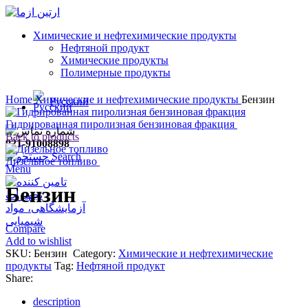
Химические и нефтехимические продукты
Нефтяной продукт
Химические продукты
Полимерные продукты
Click to enlarge
Home
Химические и нефтехимические продукты
Бензин
Русский
Гидрированная пиролизная бензиновая фракция
Back to products
021-91008898
Search
Дизельное топливо
Menu
Бензин
Compare
Add to wishlist
SKU:
Бензин
Category:
Химические и нефтехимические
продукты
Tag:
Нефтяной продукт
Share:
description