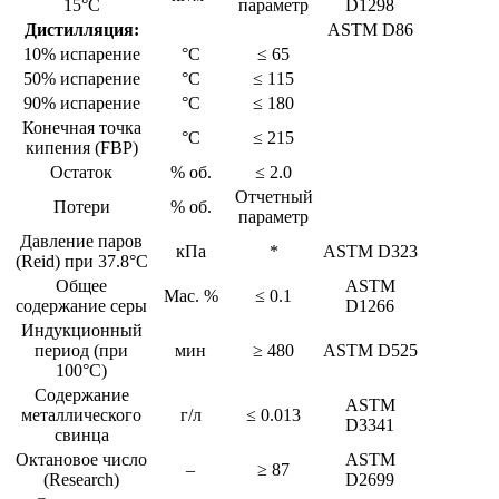
15°C
параметр
D1298
Дистилляция:
ASTM D86
10% испарение
°C
≤ 65
50% испарение
°C
≤ 115
90% испарение
°C
≤ 180
Конечная точка
°C
≤ 215
кипения (FBP)
Остаток
% об.
≤ 2.0
Отчетный
Потери
% об.
параметр
Давление паров
кПа
*
ASTM D323
(Reid) при 37.8°C
Общее
ASTM
Мас. %
≤ 0.1
содержание серы
D1266
Индукционный
период (при
мин
≥ 480
ASTM D525
100°C)
Содержание
ASTM
металлического
г/л
≤ 0.013
D3341
свинца
Октановое число
ASTM
–
≥ 87
(Research)
D2699