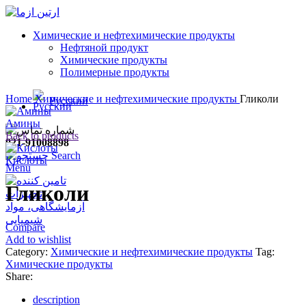
Химические и нефтехимические продукты
Нефтяной продукт
Химические продукты
Полимерные продукты
Click to enlarge
Home
Химические и нефтехимические продукты
Гликоли
Русский
Амины
Back to products
021-91008898
Search
Кислоты
Menu
Гликоли
Compare
Add to wishlist
Category:
Химические и нефтехимические продукты
Tag:
Химические продукты
Share:
description