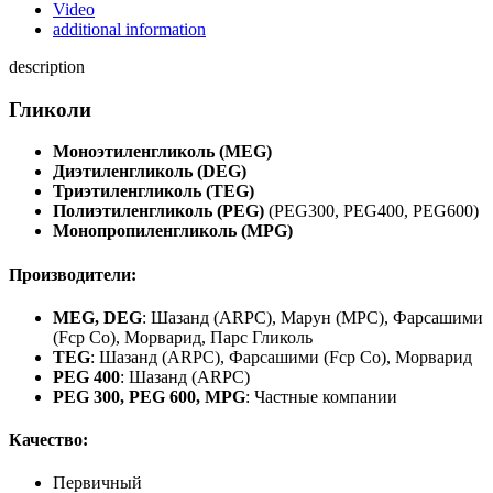
Video
additional information
description
Гликоли
Моноэтиленгликоль (MEG)
Диэтиленгликоль (DEG)
Триэтиленгликоль (TEG)
Полиэтиленгликоль (PEG)
(PEG300, PEG400, PEG600)
Монопропиленгликоль (MPG)
Производители:
MEG, DEG
: Шазанд (ARPC), Марун (MPC), Фарсашими
(Fcp Co), Морварид, Парс Гликоль
TEG
: Шазанд (ARPC), Фарсашими (Fcp Co), Морварид
PEG 400
: Шазанд (ARPC)
PEG 300, PEG 600, MPG
: Частные компании
Качество:
Первичный