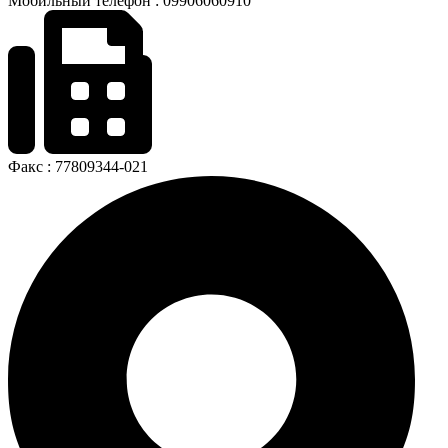
Мобильный телефон : 09906060910
Факс : 77809344-021