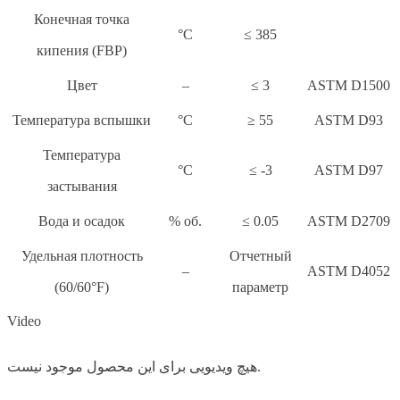
Конечная точка
°C
≤ 385
кипения (FBP)
Цвет
–
≤ 3
ASTM D1500
Температура вспышки
°C
≥ 55
ASTM D93
Температура
°C
≤ -3
ASTM D97
застывания
Вода и осадок
% об.
≤ 0.05
ASTM D2709
Удельная плотность
Отчетный
–
ASTM D4052
(60/60°F)
параметр
Video
هیچ ویدیویی برای این محصول موجود نیست.