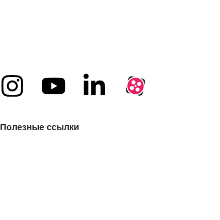
Евразии, с таким девизом:
Артин Азма — станция для удовлетворения
лабораторных и процессных потребностей
Полезные ссылки
Свяжитесь с нами
Часто задаваемые вопросы
Критика и предложения