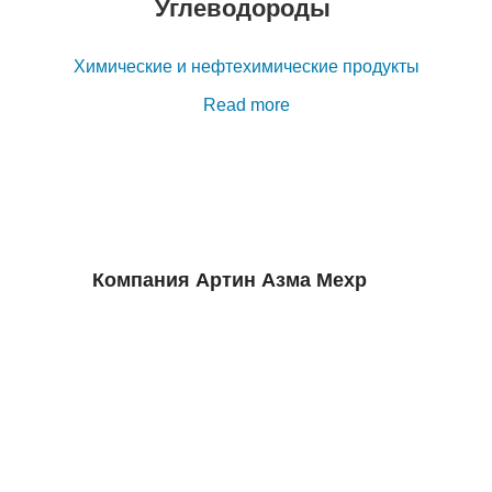
Углеводороды
Химические и нефтехимические продукты
Read more
Компания
Артин Азма Мехр
Компания «Артин Азма Мехр» начала свою
деятельность в 2017 году с целью повышения качества
услуг и лабораторного и процессного оборудования
страны, опираясь на 25-летний опыт работы на рынке