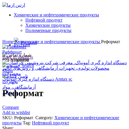
Химические и нефтехимические продукты
Нефтяной продукт
Химические продукты
Полимерные продукты
Click to enlarge
Home
Химические и нефтехимические продукты
Реформат
Русский
Раффинат
Back to products
021-91008898
Search
Menu
دستگاه اندازه گیری آمونیاک Amtax sc
Реформат
Compare
Add to wishlist
SKU:
Реформат
Category:
Химические и нефтехимические
продукты
Tag:
Нефтяной продукт
Share: