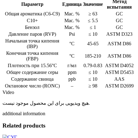
Метод
Параметр
Единица
Значение
испытания
Общая ароматика (C6-C9)
Мас. %
≥ 63
GC
C10+
Мас. %
≤ 5.5
GC
Бензол
Мас. %
≤ 1
GC
Давление паров (RVP)
Psi
≤ 10
ASTM D323
Начальная точка кипения
°C
45-65
ASTM D86
(IBP)
Конечная точка кипения
°C
185-210
ASTM D86
(FBP)
Плотность при 15.56°C
г/мл
0.79-0.83
ASTM D4052
Общее содержание серы
ppm
≤ 10
ASTM D5453
Содержание свинца
ppb
≤ 10
AAS
Октановое число (RONC)
–
≥ 98
ASTM D2699
Video
هیچ ویدیویی برای این محصول موجود نیست.
additional information
Related products