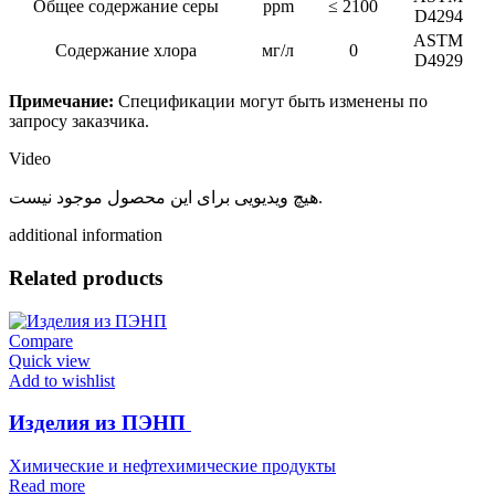
Общее содержание серы
ppm
≤ 2100
D4294
ASTM
Содержание хлора
мг/л
0
D4929
Примечание:
Спецификации могут быть изменены по
запросу заказчика.
Video
هیچ ویدیویی برای این محصول موجود نیست.
additional information
Related products
Compare
Quick view
Add to wishlist
Изделия из ПЭНП
Химические и нефтехимические продукты
Read more