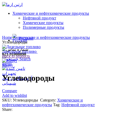
Химические и нефтехимические продукты
Нефтяной продукт
Химические продукты
Полимерные продукты
Click to enlarge
Home
Химические и нефтехимические продукты
Русский
Углеводороды
Дизельное топливо
021-91008898
Back to products
Search
Menu
Мазут
Углеводороды
Compare
Add to wishlist
SKU:
Углеводороды
Category:
Химические и
нефтехимические продукты
Tag:
Нефтяной продукт
Share: