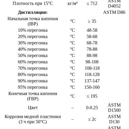
ASTM
Плотность при 15°C
кг/м³
≤ 712
D4052
Дистилляция:
ASTM D86
Начальная точка кипения
°C
≥ 35
(IBP)
10% перегонка
°C
48-58
20% перегонка
°C
58-68
30% перегонка
°C
68-78
40% перегонка
°C
78-88
50% перегонка
°C
88-98
60% перегонка
°C
98-108
70% перегонка
°C
108-118
80% перегонка
°C
118-128
90% перегонка
°C
137-147
95% перегонка
°C
150-160
Конечная точка кипения
°C
≤ 195
(FBP)
ASTM
Цвет
–
0-0.25
D1500
Коррозия медной пластинки
ASTM
–
≤ 2с
(3 ч при 50°C)
D130
ASTM