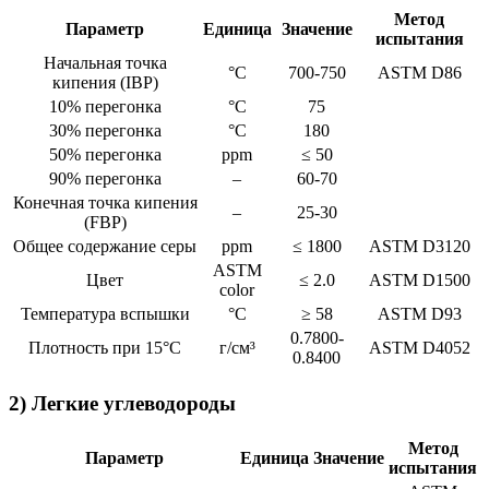
Метод
Параметр
Единица
Значение
испытания
Начальная точка
°C
700-750
ASTM D86
кипения (IBP)
10% перегонка
°C
75
30% перегонка
°C
180
50% перегонка
ppm
≤ 50
90% перегонка
–
60-70
Конечная точка кипения
–
25-30
(FBP)
Общее содержание серы
ppm
≤ 1800
ASTM D3120
ASTM
Цвет
≤ 2.0
ASTM D1500
color
Температура вспышки
°C
≥ 58
ASTM D93
0.7800-
Плотность при 15°C
г/см³
ASTM D4052
0.8400
2) Легкие углеводороды
Метод
Параметр
Единица
Значение
испытания