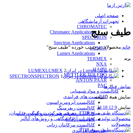
صفحه اصلی
تجهیزات آزمایشگاهی
CHROMATEC
طیف سنج
Chromatec Applications
SPECTRON
Spectron Applications
خانه
محصولات برچسب خورده “طیف سنج”
LUMEX
Lumex Applications
TERMEX
برند
NXA
HACH
LUMEX
LUMEX
2
METTLER TOLEDO
SPECTRON
SPECTRON
1
ANTON PAAR
PAC
نمایش فیلترها
کاتالیست و مواد شیمیایی
کاتالیست های فرایندی
نمایش همه 3 نتیجه
کاتالیست ایزومریزاسیون
نمایش
9
12
18
24
کاتالیست ریفرمینگ
کاتالیست تصفیه هیدروژنی و گوگردزدایی
کاتالیست CCR
کاتالیست مرکاپتان زدایی
جاذب‌های فرآیندی