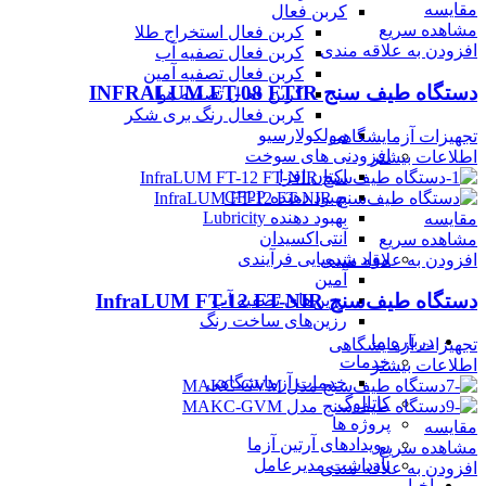
مقایسه
کربن فعال
مشاهده سریع
کربن فعال استخراج طلا
افزودن به علاقه مندی
کربن فعال تصفیه آب
کربن فعال تصفیه آمین
دستگاه طیف سنج INFRALUM FT-08 FTIR
کربن فعال تصفیه هوا
کربن فعال رنگ بری شکر
مولکولارسیو
تجهیزات آزمایشگاهی
افزودنی های سوخت
اطلاعات بیشتر
اکتان افزا
بهبود دهنده CFPP
بهبود دهنده Lubricity
مقایسه
آنتی‌اکسیدان
مشاهده سریع
مواد شیمیایی فرآیندی
افزودن به علاقه مندی
آمین
دستگاه طیف‌سنج InfraLUM FT-12 FT-NIR
رزین‌های تصفیه آب
رزین‌های ساخت رنگ
درباره ما
تجهیزات آزمایشگاهی
خدمات
اطلاعات بیشتر
خدمات آزمایشگاهی
کاتالوگ
پروژه ها
مقایسه
رویدادهای آرتین آزما
مشاهده سریع
یادداشت مدیرعامل
افزودن به علاقه مندی
اخبار