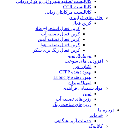
کاتالیست تصفیه هیدروژنی و گوگردزدایی
کاتالیست CCR
کاتالیست مرکاپتان زدایی
جاذب‌های فرآیندی
کربن فعال
کربن فعال استخراج طلا
کربن فعال تصفیه آب
کربن فعال تصفیه آمین
کربن فعال تصفیه هوا
کربن فعال رنگ بری شکر
مولکولارسیو
افزودنی های سوخت
اکتان افزا
بهبود دهنده CFPP
بهبود دهنده Lubricity
آنتی‌اکسیدان
مواد شیمیایی فرآیندی
آمین
رزین‌های تصفیه آب
رزین‌های ساخت رنگ
درباره ما
خدمات
خدمات آزمایشگاهی
کاتالوگ