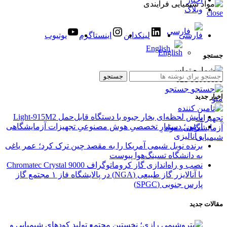
وبلاگ
close
فارسی
لینکداین
اینستاگرم
یوتیوب
English
جستجو
جستجو
021-91008898
جستجو
اخبار جدید
منو
پایش لحظه‌ای بخار جیوه با دستگاه قابل‌حمل Light‑915M2
آرتین؛ دستیارِ تخصصیِ هوش مصنوعیِ تجهیزات آزمایشگاهی
و آنالیزی
برنده نوبل شیمی آمریکا را به مقصد چین ترک کرد؛ عمر یاغی
به دانشگاه تسینگ‌هوا پیوست
نصب و راه‌اندازی گاز کروماتوگراف Chromatec Crystal 9000
با آنالایزر گاز طبیعی (NGA) در پالایشگاه فاز ۱ مجتمع گاز
پارس جنوبی (SPGC)
مقالات جدید