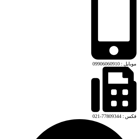
موبایل : 09906060910
فکس : 77809344-021