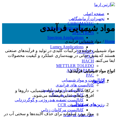
صفحه اصلی
تجهیزات آزمایشگاهی
CHROMATEC
مواد شیمیایی فرآیندی
Chromatec Applications
SPECTRON
Spectron Applications
Home
/
مواد شیمیایی فرآیندی
LUMEX
Lumex Applications
مواد شیمیایی فرآیندی ترکیبات کلیدی در تولید و فرآیندهای صنعتی
TERMEX
هستند که نقش حیاتی در بهینه‌سازی عملکرد و کیفیت محصولات
NXA
ایفا می‌کنند.
HACH
METTLER TOLEDO
ANTON PAAR
انواع مواد شیمیایی فرآیندی:
PAC
کاتالیست و مواد شیمیایی
آمین‌ها
:
کاتالیست های فرایندی
کاتالیست ایزومریزاسیون
ترکیبات آلی که در تولید مواد شیمیایی، داروها و
کاتالیست ریفرمینگ
افزودنی‌های غذایی استفاده می‌شوند.
کاتالیست تصفیه هیدروژنی و گوگردزدایی
رزین‌های تصفیه آب
:
کاتالیست CCR
کاتالیست مرکاپتان زدایی
مواد مورد استفاده برای حذف آلاینده‌ها و سختی آب در
جاذب‌های فرآیندی