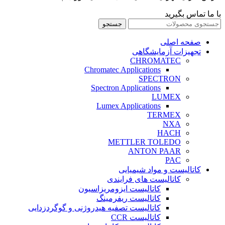
با ما تماس بگیرید
جستجو
صفحه اصلی
تجهیزات آزمایشگاهی
CHROMATEC
Chromatec Applications
SPECTRON
Spectron Applications
LUMEX
Lumex Applications
TERMEX
NXA
HACH
METTLER TOLEDO
ANTON PAAR
PAC
کاتالیست و مواد شیمیایی
کاتالیست های فرایندی
کاتالیست ایزومریزاسیون
کاتالیست ریفرمینگ
کاتالیست تصفیه هیدروژنی و گوگردزدایی
کاتالیست CCR