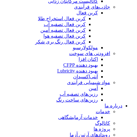
کاتالیست مرکاپتان زدایی
جاذب‌های فرآیندی
کربن فعال
کربن فعال استخراج طلا
کربن فعال تصفیه آب
کربن فعال تصفیه آمین
کربن فعال تصفیه هوا
کربن فعال رنگ بری شکر
مولکولارسیو
افزودنی های سوخت
اکتان افزا
بهبود دهنده CFPP
بهبود دهنده Lubricity
آنتی‌اکسیدان
مواد شیمیایی فرآیندی
آمین
رزین‌های تصفیه آب
رزین‌های ساخت رنگ
درباره ما
خدمات
خدمات آزمایشگاهی
کاتالوگ
پروژه ها
رویدادهای آرتین آزما