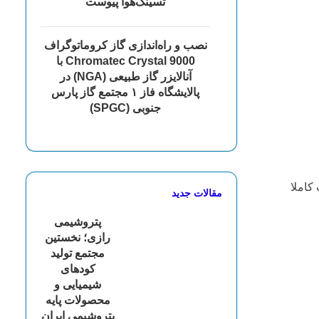
تسینگ‌هوا پیوست
نصب و راه‌اندازی گاز کروماتوگراف
Chromatec Crystal 9000 با
آنالایزر گاز طبیعی (NGA) در
پالایشگاه فاز ۱ مجتمع گاز پارس
جنوبی (SPGC)
ت کاملا
مقالات جدید
پتروشیمی
رازی؛ نخستین
مجتمع تولید
کودهای
شیمیایی و
محصولات پایه
پتروشیمی ایران