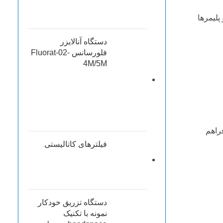
و پلیمرها
دستگاه آنالایزر
فلورسانس Fluorat-02-
4М/5М
 (انعطاف‌پذیری) از 1 تا 3 نمونه را فراهم
فیلترهای کاتالیستی
دستگاه تزریق خودکار
نمونه با تکنیک