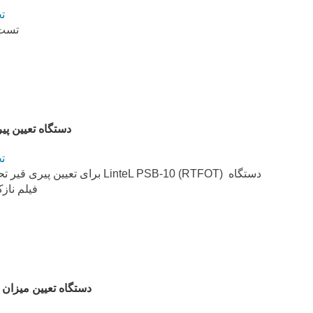
ت
تست 
دستگاه تعیین پیری قیر (PSB-10
ت
دستگاه (RTFOT) LinteL PSB-10 
فیلم ناز
دستگاه تعیین میزان نفوذ روغن  PN-10