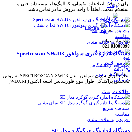
برای دریافت اطلاعات تکمیلی، کاتالوگ‌ها یا مستندات فنی و
وبلاگ
استعلام قیمت، لطفاً با واحد فروش ما در تماس باشید
فارسی
English
مشاهده سریع
مقایسه
افزودن به علاقه مندی
021-91008898
جستجو
دستگاه اندازه گیری سولفور Spectroscan SW-D3
منو
تجهیزات آزمایشگاهی
اندازه گیری میزان سولفور مدل SPECTROSCAN SWD3 به روش
تشخیص پراکندگی طول موج فلورسانس اشعه ایکس (WDXRF)
اطلاعات بیشتر
مشاهده سریع
مقایسه
افزودن به علاقه مندی
دستگاه اندازه‌گیری گوگرد مدل SE