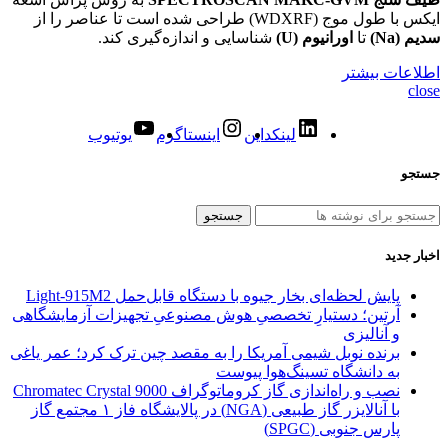
ایکس با طول موج (WDXRF) طراحی شده است تا عناصر را از
سدیم (Na)
تا
اورانیوم (U)
شناسایی و اندازه‌گیری کند.
اطلاعات بیشتر
close
لینکداین
اینستاگرم
یوتیوب
جستجو
جستجو
اخبار جدید
پایش لحظه‌ای بخار جیوه با دستگاه قابل‌حمل Light‑915M2
آرتین؛ دستیارِ تخصصیِ هوش مصنوعیِ تجهیزات آزمایشگاهی
و آنالیزی
برنده نوبل شیمی آمریکا را به مقصد چین ترک کرد؛ عمر یاغی
به دانشگاه تسینگ‌هوا پیوست
نصب و راه‌اندازی گاز کروماتوگراف Chromatec Crystal 9000
با آنالایزر گاز طبیعی (NGA) در پالایشگاه فاز ۱ مجتمع گاز
پارس جنوبی (SPGC)