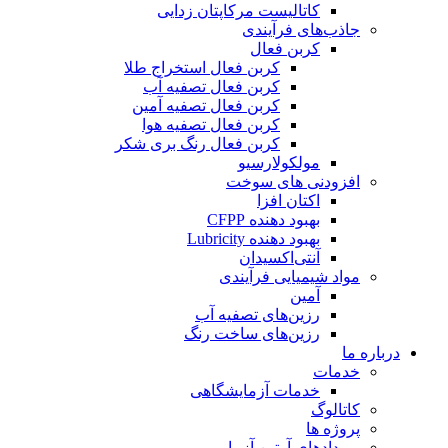
کاتالیست مرکاپتان زدایی
جاذب‌های فرآیندی
کربن فعال
کربن فعال استخراج طلا
کربن فعال تصفیه آب
کربن فعال تصفیه آمین
کربن فعال تصفیه هوا
کربن فعال رنگ بری شکر
مولکولارسیو
افزودنی های سوخت
اکتان افزا
بهبود دهنده CFPP
بهبود دهنده Lubricity
آنتی‌اکسیدان
مواد شیمیایی فرآیندی
آمین
رزین‌های تصفیه آب
رزین‌های ساخت رنگ
درباره ما
خدمات
خدمات آزمایشگاهی
کاتالوگ
پروژه ها
رویدادهای آرتین آزما