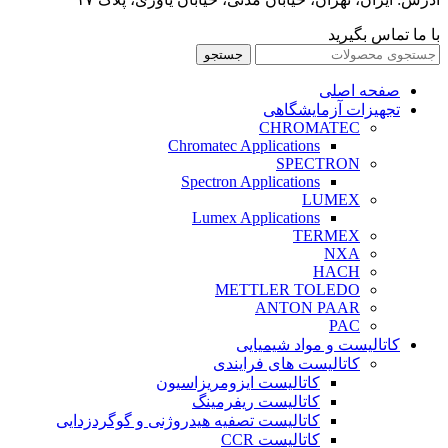
با ما تماس بگیرید
جستجو
صفحه اصلی
تجهیزات آزمایشگاهی
CHROMATEC
Chromatec Applications
SPECTRON
Spectron Applications
LUMEX
Lumex Applications
TERMEX
NXA
HACH
METTLER TOLEDO
ANTON PAAR
PAC
کاتالیست و مواد شیمیایی
کاتالیست های فرایندی
کاتالیست ایزومریزاسیون
کاتالیست ریفرمینگ
کاتالیست تصفیه هیدروژنی و گوگردزدایی
کاتالیست CCR