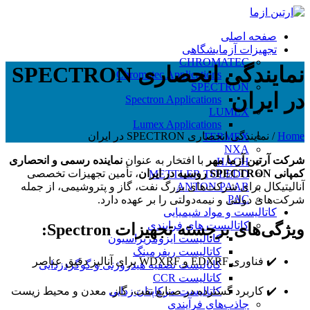
صفحه اصلی
تجهیزات آزمایشگاهی
CHROMATEC
نمایندگی انحصاری SPECTRON
Chromatec Applications
SPECTRON
در ایران
Spectron Applications
LUMEX
Lumex Applications
Home
/
نمایندگی انحصاری SPECTRON در ایران
TERMEX
NXA
شرکت آرتین آزما مهر
با افتخار به عنوان
نماینده رسمی و انحصاری
HACH
کمپانی SPECTRON روسیه در ایران
، تأمین تجهیزات تخصصی
METTLER TOLEDO
آنالیتیکال برای شرکت‌های بزرگ نفت، گاز و پتروشیمی، از جمله
ANTON PAAR
PAC
شرکت‌های دولتی و نیمه‌دولتی را بر عهده دارد.
کاتالیست و مواد شیمیایی
کاتالیست های فرایندی
ویژگی‌های برجسته تجهیزات Spectron:
کاتالیست ایزومریزاسیون
کاتالیست ریفرمینگ
✔️ فناوری EDXRF و WDXRF برای آنالیز دقیق عناصر
کاتالیست تصفیه هیدروژنی و گوگردزدایی
کاتالیست CCR
✔️ کاربرد گسترده در صنایع نفت، گاز، معدن و محیط زیست
کاتالیست مرکاپتان زدایی
جاذب‌های فرآیندی