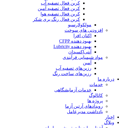
کربن فعال تصفیه آب
کربن فعال تصفیه آمین
کربن فعال تصفیه هوا
کربن فعال رنگ بری شکر
مولکولارسیو
افزودنی های سوخت
اکتان افزا
بهبود دهنده CFPP
بهبود دهنده Lubricity
آنتی‌اکسیدان
مواد شیمیایی فرآیندی
آمین
رزین‌های تصفیه آب
رزین‌های ساخت رنگ
درباره ما
خدمات
خدمات آزمایشگاهی
کاتالوگ
پروژه ها
رویدادهای آرتین آزما
یادداشت مدیرعامل
اخبار
وبلاگ
آشنایی با صنایع پتروشیمی ایران