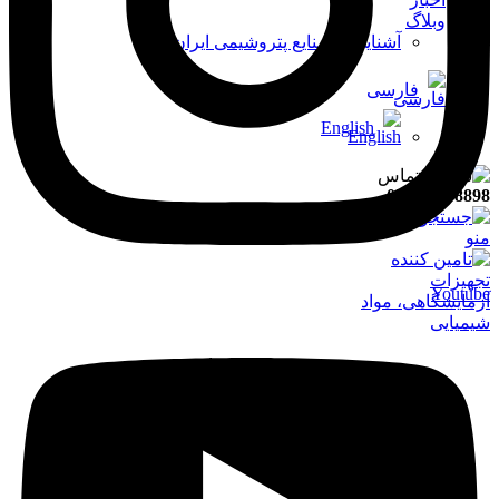
وبلاگ
آشنایی با صنایع پتروشیمی ایران
فارسی
English
021-91008898
جستجو
منو
Youtube