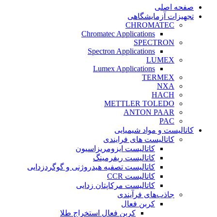
صفحه اصلی
تجهیزات آزمایشگاهی
CHROMATEC
Chromatec Applications
SPECTRON
Spectron Applications
LUMEX
Lumex Applications
TERMEX
NXA
HACH
METTLER TOLEDO
ANTON PAAR
PAC
کاتالیست و مواد شیمیایی
کاتالیست های فرایندی
کاتالیست ایزومریزاسیون
کاتالیست ریفرمینگ
کاتالیست تصفیه هیدروژنی و گوگردزدایی
کاتالیست CCR
کاتالیست مرکاپتان زدایی
جاذب‌های فرآیندی
کربن فعال
کربن فعال استخراج طلا