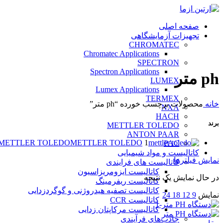
صفحه اصلی
تجهیزات آزمایشگاهی
CHROMATEC
Chromatec Applications
SPECTRON
Spectron Applications
ph متر
LUMEX
Lumex Applications
TERMEX
خانه
محصولات برچسب خورده “ph متر”
NXA
HACH
برند
METTLER TOLEDO
ANTON PAAR
METTLER TOLEDO
METTLER TOLEDO
1
PAC
کاتالیست و مواد شیمیایی
نمایش فیلترها
کاتالیست های فرایندی
کاتالیست ایزومریزاسیون
در حال نمایش یک نتیجه
کاتالیست ریفرمینگ
کاتالیست تصفیه هیدروژنی و گوگردزدایی
نمایش
9
12
18
24
کاتالیست CCR
کاتالیست مرکاپتان زدایی
جاذب‌های فرآیندی