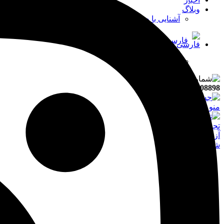
وبلاگ
آشنایی با صنایع پتروشیمی ایران
فارسی
English
021-91008898
جستجو
منو