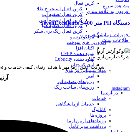
مقایسه
کربن فعال
مشاهده سریع
کربن فعال استخراج طلا
افزودن به علاقه مندی
کربن فعال تصفیه آب
کربن فعال تصفیه آمین
دستگاه PH متر SevenExcellence S400
کربن فعال تصفیه هوا
کربن فعال رنگ بری شکر
تجهیزات آزمایشگاهی
مولکولارسیو
اطلاعات بیشتر
افزودنی های سوخت
اکتان افزا
بهبود دهنده CFPP
شرکت
آرتین آزما مهر
بهبود دهنده Lubricity
آنتی‌اکسیدان
شرکت آرتین آزما مهر با هدف ارتقای کیفی خدمات و تجهیزات آزمایشگاهی و فرایندی کشور از سال 1396 
مواد شیمیایی فرآیندی
آمین
آرتی
رزین‌های تصفیه آب
رزین‌های ساخت رنگ
Instagram
درباره ما
خدمات
خدمات آزمایشگاهی
کاتالوگ
پروژه ها
رویدادهای آرتین آزما
یادداشت مدیرعامل
اخبار