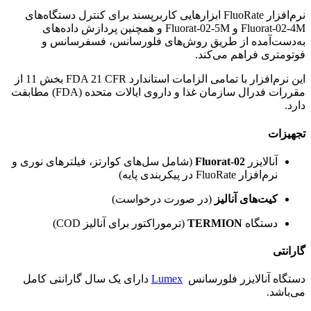
نرم‌افزار FluoRate ابزارهایی کاربرپسند برای کنترل دستگاه‌های
Fluorat-02-4M و Fluorat-02-5M و همچنین پردازش داده‌های
به‌دست‌آمده از طریق روش‌های فلورسانس، فسفرسانس و
فوتومتری فراهم می‌کند.
این نرم‌افزار با تمامی الزامات استاندارد FDA 21 CFR بخش 11 از
مقررات فدرال سازمان غذا و داروی ایالات متحده (FDA) مطابقت
دارد.
تجهیزات
آنالایزر
Fluorat-02
(شامل سل‌های کوارتز، فیلترهای نوری و
نرم‌افزار FluoRate در پیکربندی پایه)
کیت‌های آنالیز
(در صورت درخواست)
دستگاه
TERMION
(ترموراکتور برای آنالیز COD)
گارانتی
دستگاه آنالایزر فلورسانس
Lumex
دارای یک سال گارانتی کامل
می‌باشد.