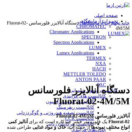
صفحه اصلی
تجهیزات آزمایشگاهی
خانه
تجهیزات آزمایشگاهی
دستگاه آنالایزر فلورسانس Fluorat-02-
CHROMATEC
4М/5М
Chromatec Applications
SPECTRON
Spectron Applications
LUMEX
Lumex Applications
TERMEX
NXA
بزرگنمایی تصویر
HACH
METTLER TOLEDO
ANTON PAAR
PAC
دستگاه آنالایزر فلورسانس
کاتالیست و مواد شیمیایی
کاتالیست های فرایندی
Fluorat-02-4М/5М
کاتالیست ایزومریزاسیون
کاتالیست ریفرمینگ
کاتالیست تصفیه هیدروژنی و گوگردزدایی
آنالایزر فلورسانس Fluorat-02-4М/5М
کاتالیست CCR
Fluorat-02
یک فلورومتر فیلتر چندکاره است که برای
آنالیز کمی
کاتالیست مرکاپتان زدایی
انواع مختلف نمونه‌ها
از جمله
آب، خاک و مواد غذایی
طراحی شده
جاذب‌های فرآیندی