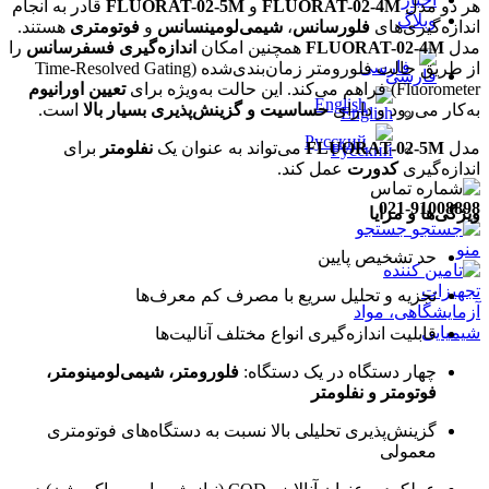
هر دو مدل
FLUORAT-02-4M
و
FLUORAT-02-5M
قادر به انجام
وبلاگ
اندازه‌گیری‌های
فلورسانس
،
شیمی‌لومینسانس
و
فوتومتری
هستند.
مدل
FLUORAT-02-4M
همچنین امکان
اندازه‌گیری فسفرسانس
را
فارسی
از طریق حالت فلورومتر زمان‌بندی‌شده (Time-Resolved Gating
Fluorometer) فراهم می‌کند. این حالت به‌ویژه برای
تعیین اورانیوم
English
به‌کار می‌رود و دارای
حساسیت و گزینش‌پذیری بسیار بالا
است.
Русский
مدل
FLUORAT-02-5M
می‌تواند به عنوان یک
نفلومتر
برای
اندازه‌گیری
کدورت
عمل کند.
021-91008898
ویژگی‌ها و مزایا
جستجو
منو
حد تشخیص پایین
تجزیه و تحلیل سریع با مصرف کم معرف‌ها
قابلیت اندازه‌گیری انواع مختلف آنالیت‌ها
چهار دستگاه در یک دستگاه:
فلورومتر، شیمی‌لومینومتر،
فوتومتر و نفلومتر
گزینش‌پذیری تحلیلی بالا نسبت به دستگاه‌های فوتومتری
معمولی