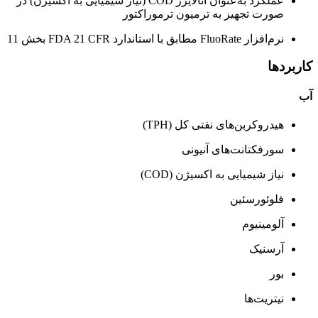
عملکرد به‌عنوان آنالایزر COD (نیاز شیمیایی به اکسیژن) در
صورت تجهیز به ترمیون ترموراکتور
نرم‌افزار FluoRate مطابق با استاندارد FDA 21 CFR بخش 11
کاربردها
آب
هیدروکربن‌های نفتی کل (TPH)
سورفکتانت‌های آنیونی
نیاز شیمیایی به اکسیژن (COD)
فلوئورسئین
آلومینیوم
آرسنیک
بور
نیتریت‌ها