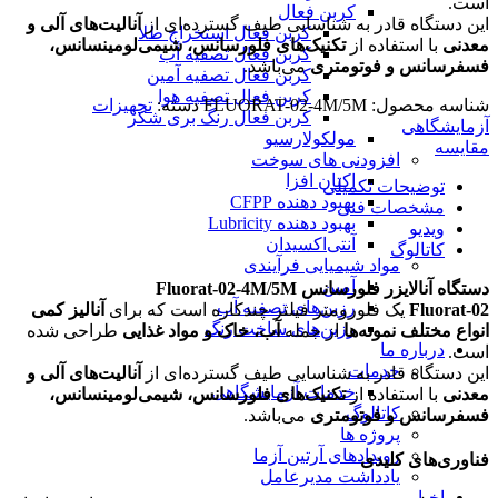
است.
کربن فعال
این دستگاه قادر به شناسایی طیف گسترده‌ای از
آنالیت‌های آلی و
کربن فعال استخراج طلا
معدنی
با استفاده از
تکنیک‌های فلورسانس، شیمی‌لومینسانس،
کربن فعال تصفیه آب
فسفرسانس و فوتومتری
می‌باشد.
کربن فعال تصفیه آمین
کربن فعال تصفیه هوا
شناسه محصول:
FLUORAT-02-4М/5М
دسته:
تجهیزات
کربن فعال رنگ بری شکر
آزمایشگاهی
مولکولارسیو
مقایسه
افزودنی های سوخت
اکتان افزا
توضیحات تکمیلی
بهبود دهنده CFPP
مشخصات فنی
بهبود دهنده Lubricity
ویدیو
آنتی‌اکسیدان
کاتالوگ
مواد شیمیایی فرآیندی
آمین
دستگاه آنالایزر فلورسانس Fluorat-02-4М/5М
رزین‌های تصفیه آب
Fluorat-02
یک فلورومتر فیلتر چندکاره است که برای
آنالیز کمی
رزین‌های ساخت رنگ
انواع مختلف نمونه‌ها
از جمله
آب، خاک و مواد غذایی
طراحی شده
درباره ما
است.
خدمات
این دستگاه قادر به شناسایی طیف گسترده‌ای از
آنالیت‌های آلی و
خدمات آزمایشگاهی
معدنی
با استفاده از
تکنیک‌های فلورسانس، شیمی‌لومینسانس،
کاتالوگ
فسفرسانس و فوتومتری
می‌باشد.
پروژه ها
رویدادهای آرتین آزما
فناوری‌های کلیدی
یادداشت مدیرعامل
اخبار