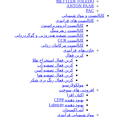
METTLER TOLEDO
ANTON PAAR
PAC
کاتالیست و مواد شیمیایی
کاتالیست های فرایندی
کاتالیست ایزومریزاسیون
کاتالیست ریفرمینگ
کاتالیست تصفیه هیدروژنی و گوگردزدایی
کاتالیست CCR
کاتالیست مرکاپتان زدایی
جاذب‌های فرآیندی
کربن فعال
کربن فعال استخراج طلا
کربن فعال تصفیه آب
کربن فعال تصفیه آمین
کربن فعال تصفیه هوا
کربن فعال رنگ بری شکر
مولکولارسیو
افزودنی های سوخت
اکتان افزا
بهبود دهنده CFPP
بهبود دهنده Lubricity
آنتی‌اکسیدان
مواد شیمیایی فرآیندی