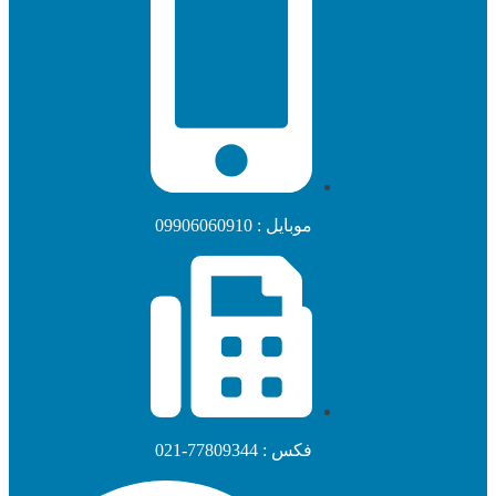
رزین‌های ساخت رنگ
درباره ما
خدمات
خدمات آزمایشگاهی
کاتالوگ
پروژه ها
موبایل : 09906060910
رویدادهای آرتین آزما
یادداشت مدیرعامل
اخبار
وبلاگ
فارسی
فکس : 77809344-021