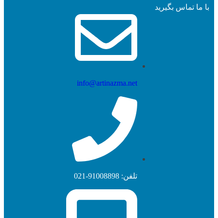
با ما تماس بگیرید
کربن فعال تصفیه آب
کربن فعال تصفیه آمین
کربن فعال تصفیه هوا
کربن فعال رنگ بری شکر
مولکولارسیو
info@artinazma.net
افزودنی های سوخت
اکتان افزا
بهبود دهنده CFPP
بهبود دهنده Lubricity
آنتی‌اکسیدان
تلفن: 91008898-021
مواد شیمیایی فرآیندی
آمین
رزین‌های تصفیه آب