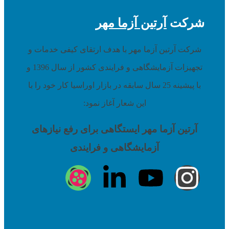
METTLER TOLEDO
شرکت
آرتین آزما مهر
ANTON PAAR
PAC
شرکت آرتین آزما مهر با هدف ارتقای کیفی خدمات و
کاتالیست و مواد شیمیایی
تجهیزات آزمایشگاهی و فرایندی کشور از سال 1396 و
کاتالیست های فرایندی
با پیشینه 25 سال سابقه در بازار اوراسیا کار خود را با
کاتالیست ایزومریزاسیون
این شعار آغاز نمود:
کاتالیست ریفرمینگ
آرتین آزما مهر ایستگاهی برای رفع نیازهای
کاتالیست تصفیه هیدروژنی و گوگردزدایی
آزمایشگاهی و فرایندی
کاتالیست CCR
کاتالیست مرکاپتان زدایی
جاذب‌های فرآیندی
کربن فعال
کربن فعال استخراج طلا