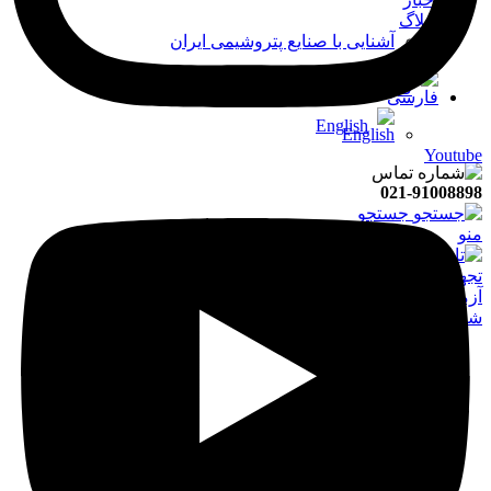
وبلاگ
آشنایی با صنایع پتروشیمی ایران
فارسی
English
Youtube
021-91008898
جستجو
منو