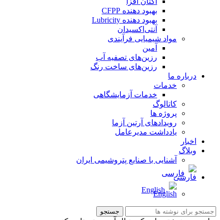
اکتان افزا
بهبود دهنده CFPP
بهبود دهنده Lubricity
آنتی‌اکسیدان
مواد شیمیایی فرآیندی
آمین
رزین‌های تصفیه آب
رزین‌های ساخت رنگ
درباره ما
خدمات
خدمات آزمایشگاهی
کاتالوگ
پروژه ها
رویدادهای آرتین آزما
یادداشت مدیرعامل
اخبار
وبلاگ
آشنایی با صنایع پتروشیمی ایران
فارسی
English
جستجو