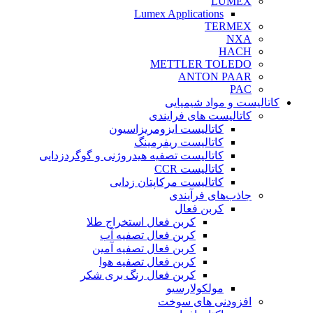
LUMEX
Lumex Applications
TERMEX
NXA
HACH
METTLER TOLEDO
ANTON PAAR
PAC
کاتالیست و مواد شیمیایی
کاتالیست های فرایندی
کاتالیست ایزومریزاسیون
کاتالیست ریفرمینگ
کاتالیست تصفیه هیدروژنی و گوگردزدایی
کاتالیست CCR
کاتالیست مرکاپتان زدایی
جاذب‌های فرآیندی
کربن فعال
کربن فعال استخراج طلا
کربن فعال تصفیه آب
کربن فعال تصفیه آمین
کربن فعال تصفیه هوا
کربن فعال رنگ بری شکر
مولکولارسیو
افزودنی های سوخت