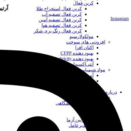
کربن فعال
آرتی
کربن فعال استخراج طلا
کربن فعال تصفیه آب
Instagram
کربن فعال تصفیه آمین
کربن فعال تصفیه هوا
کربن فعال رنگ بری شکر
مولکولارسیو
افزودنی های سوخت
اکتان افزا
بهبود دهنده CFPP
بهبود دهنده Lubricity
آنتی‌اکسیدان
مواد شیمیایی فرآیندی
آمین
رزین‌های تصفیه آب
رزین‌های ساخت رنگ
درباره ما
خدمات
خدمات آزمایشگاهی
کاتالوگ
پروژه ها
رویدادهای آرتین آزما
یادداشت مدیرعامل
اخبار