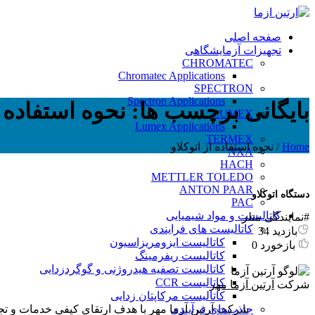
صفحه اصلی
تجهیزات آزمایشگاهی
CHROMATEC
Chromatec Applications
SPECTRON
Spectron Applications
بایگانی برچسب ها: نحوه استفاده از
LUMEX
Lumex Applications
TERMEX
Home
/
نحوه استفاده از اتوکلاو
NXA
HACH
METTLER TOLEDO
ANTON PAAR
دستگاه اتوکلاو
PAC
کاتالیست و مواد شیمیایی
#نمایندگی متلر
کاتالیست های فرایندی
بازدید 34
کاتالیست ایزومریزاسیون
بازخورد 0
کاتالیست ریفرمینگ
کاتالیست تصفیه هیدروژنی و گوگردزدایی
کاتالیست CCR
شرکت
آرتین آزما مهر
کاتالیست مرکاپتان زدایی
شرکت آرتین آزما مهر با هدف ارتقای کیفی خدمات و تجهیزات آزمایشگاهی و فرایندی کشور از سال 1396 
جاذب‌های فرآیندی