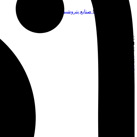
وبلاگ
آشنایی با صنایع پتروشیمی ایران
فارسی
021-91008898
جستجو
منو