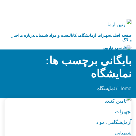
صفحه اصلی
تجهیزات آزمایشگاهی
کاتالیست و مواد شیمیایی
درباره ما
اخبار
وبلاگ
فارسی
بایگانی برچسب ها:
021-91008898
نمایشگاه
Home
/
نمایشگاه
منو