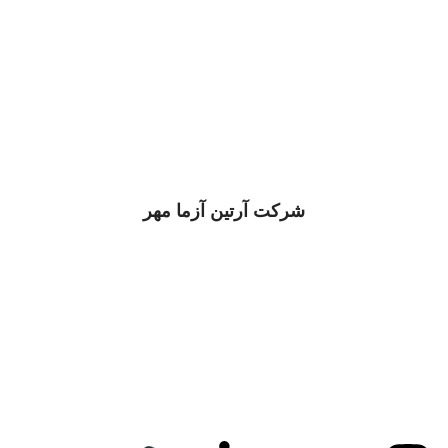
شرکت
آرتین آزما مهر
شرکت آرتین آزما مهر با هدف ارتقای کیفی خدمات و تجهیزات
آزمایشگاهی و فرایندی کشور از سال 1396 و با پیشینه 25 سال
سابقه در بازار اوراسیا کار خود را با این شعار آغاز نمود:
آرتین آزما مهر ایستگاهی برای رفع نیازهای
آزمایشگاهی و فرایندی