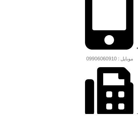
موبایل : 09906060910
فکس : 77809344-021