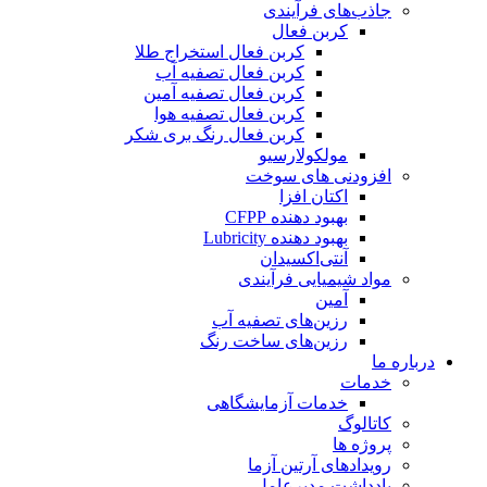
جاذب‌های فرآیندی
کربن فعال
کربن فعال استخراج طلا
کربن فعال تصفیه آب
کربن فعال تصفیه آمین
کربن فعال تصفیه هوا
کربن فعال رنگ بری شکر
مولکولارسیو
افزودنی های سوخت
اکتان افزا
بهبود دهنده CFPP
بهبود دهنده Lubricity
آنتی‌اکسیدان
مواد شیمیایی فرآیندی
آمین
رزین‌های تصفیه آب
رزین‌های ساخت رنگ
درباره ما
خدمات
خدمات آزمایشگاهی
کاتالوگ
پروژه ها
رویدادهای آرتین آزما
یادداشت مدیرعامل