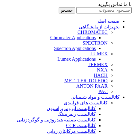
با ما تماس بگیرید
جستجو
صفحه اصلی
تجهیزات آزمایشگاهی
CHROMATEC
Chromatec Applications
SPECTRON
Spectron Applications
LUMEX
Lumex Applications
TERMEX
NXA
HACH
METTLER TOLEDO
ANTON PAAR
PAC
کاتالیست و مواد شیمیایی
کاتالیست های فرایندی
کاتالیست ایزومریزاسیون
کاتالیست ریفرمینگ
کاتالیست تصفیه هیدروژنی و گوگردزدایی
کاتالیست CCR
کاتالیست مرکاپتان زدایی