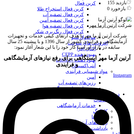
بازدید 155
کربن فعال
بازخورد 0
کربن فعال استخراج طلا
کربن فعال تصفیه آب
کربن فعال تصفیه آمین
شرکت
آرتین آزما مهر
کربن فعال تصفیه هوا
کربن فعال رنگ بری شکر
شرکت آرتین آزما مهر با هدف ارتقای کیفی خدمات و تجهیزات
مولکولارسیو
آزمایشگاهی و فرایندی کشور از سال 1396 و با پیشینه 25 سال
افزودنی های سوخت
سابقه در بازار اوراسیا کار خود را با این شعار آغاز نمود:
اکتان افزا
بهبود دهنده CFPP
آرتین آزما مهر ایستگاهی برای رفع نیازهای آزمایشگاهی
بهبود دهنده Lubricity
و فرایندی
آنتی‌اکسیدان
مواد شیمیایی فرآیندی
Instagram
آمین
رزین‌های تصفیه آب
رزین‌های ساخت رنگ
درباره ما
خدمات
خدمات آزمایشگاهی
کاتالوگ
پروژه ها
رویدادهای آرتین آزما
یادداشت مدیرعامل
اخبار