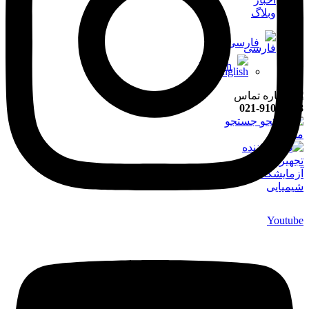
وبلاگ
فارسی
English
021-91008898
جستجو
منو
Youtube