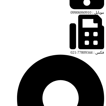
موبایل : 09906060910
فکس : 77809344-021