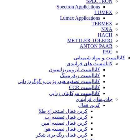
SPECTRON
Spectron Applications
LUMEX
Lumex Applications
TERMEX
NXA
HACH
METTLER TOLEDO
ANTON PAAR
PAC
کاتالیست و مواد شیمیایی
کاتالیست های فرایندی
کاتالیست ایزومریزاسیون
کاتالیست ریفرمینگ
کاتالیست تصفیه هیدروژنی و گوگردزدایی
کاتالیست CCR
کاتالیست مرکاپتان زدایی
جاذب‌های فرآیندی
کربن فعال
کربن فعال استخراج طلا
کربن فعال تصفیه آب
کربن فعال تصفیه آمین
کربن فعال تصفیه هوا
کربن فعال رنگ بری شکر