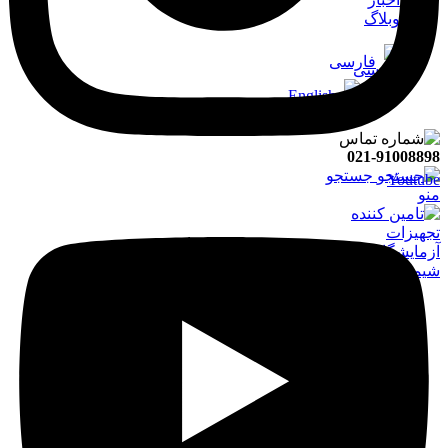
وبلاگ
فارسی
English
021-91008898
جستجو
Youtube
منو