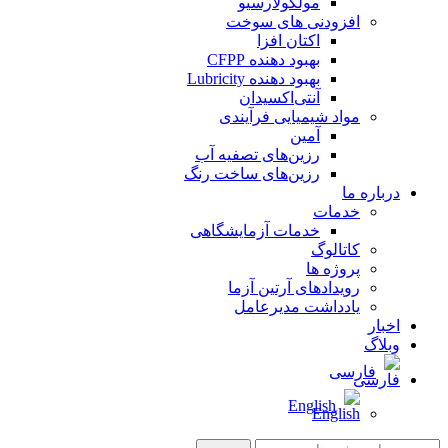
مولکولارسیو
افزودنی های سوخت
اکتان افزا
بهبود دهنده CFPP
بهبود دهنده Lubricity
آنتی‌اکسیدان
مواد شیمیایی فرآیندی
آمین
رزین‌های تصفیه آب
رزین‌های ساخت رنگ
درباره ما
خدمات
خدمات آزمایشگاهی
کاتالوگ
پروژه ها
رویدادهای آرتین آزما
یادداشت مدیرعامل
اخبار
وبلاگ
فارسی
English