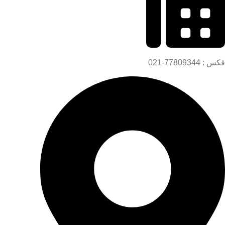
فکس : 77809344-021