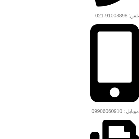
تلفن: 91008898-021
موبایل : 09906060910