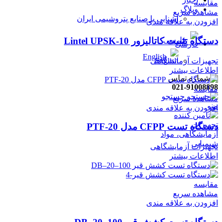
مقایسه
وبلاگ
مشاهده سریع
آشنایی با صنایع پتروشیمی ایران
افزودن به علاقه مندی
دستگاه تثبیت کاتالیزور Lintel UPSK-10
فارسی
English
تجهیزات آزمایشگاهی
اطلاعات بیشتر
021-91008898
مقایسه
جستجو
مشاهده سریع
منو
افزودن به علاقه مندی
دستگاه تست CFPP مدل PTF-20
تجهیزات آزمایشگاهی
اطلاعات بیشتر
مقایسه
مشاهده سریع
افزودن به علاقه مندی