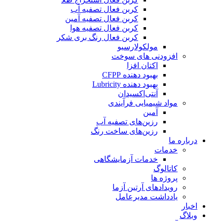
کربن فعال تصفیه آب
کربن فعال تصفیه آمین
کربن فعال تصفیه هوا
کربن فعال رنگ بری شکر
مولکولارسیو
افزودنی های سوخت
اکتان افزا
بهبود دهنده CFPP
بهبود دهنده Lubricity
آنتی‌اکسیدان
مواد شیمیایی فرآیندی
آمین
رزین‌های تصفیه آب
رزین‌های ساخت رنگ
درباره ما
خدمات
خدمات آزمایشگاهی
کاتالوگ
پروژه ها
رویدادهای آرتین آزما
یادداشت مدیرعامل
اخبار
وبلاگ