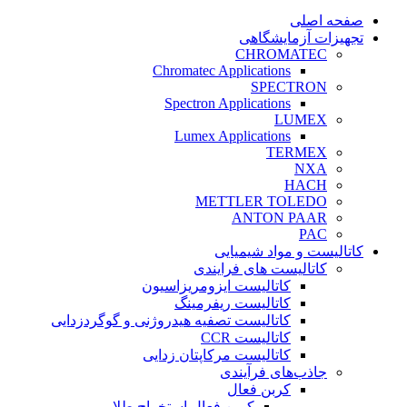
صفحه اصلی
تجهیزات آزمایشگاهی
CHROMATEC
Chromatec Applications
SPECTRON
Spectron Applications
LUMEX
Lumex Applications
TERMEX
NXA
HACH
METTLER TOLEDO
ANTON PAAR
PAC
کاتالیست و مواد شیمیایی
کاتالیست های فرایندی
کاتالیست ایزومریزاسیون
کاتالیست ریفرمینگ
کاتالیست تصفیه هیدروژنی و گوگردزدایی
کاتالیست CCR
کاتالیست مرکاپتان زدایی
جاذب‌های فرآیندی
کربن فعال
کربن فعال استخراج طلا