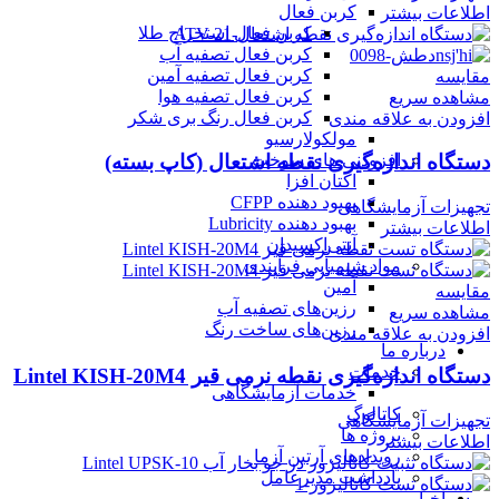
کربن فعال
اطلاعات بیشتر
کربن فعال استخراج طلا
کربن فعال تصفیه آب
کربن فعال تصفیه آمین
مقایسه
کربن فعال تصفیه هوا
مشاهده سریع
کربن فعال رنگ بری شکر
افزودن به علاقه مندی
مولکولارسیو
افزودنی های سوخت
دستگاه اندازه‌گیری نقطه اشتعال (کاپ بسته)
اکتان افزا
بهبود دهنده CFPP
تجهیزات آزمایشگاهی
بهبود دهنده Lubricity
اطلاعات بیشتر
آنتی‌اکسیدان
مواد شیمیایی فرآیندی
آمین
مقایسه
رزین‌های تصفیه آب
مشاهده سریع
رزین‌های ساخت رنگ
افزودن به علاقه مندی
درباره ما
خدمات
دستگاه اندازه‌گیری نقطه نرمی قیر Lintel KISH-20M4
خدمات آزمایشگاهی
کاتالوگ
تجهیزات آزمایشگاهی
پروژه ها
اطلاعات بیشتر
رویدادهای آرتین آزما
یادداشت مدیرعامل
اخبار