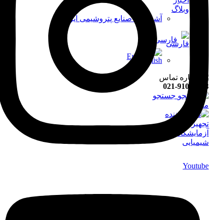
وبلاگ
آشنایی با صنایع پتروشیمی ایران
فارسی
English
021-91008898
جستجو
منو
Youtube