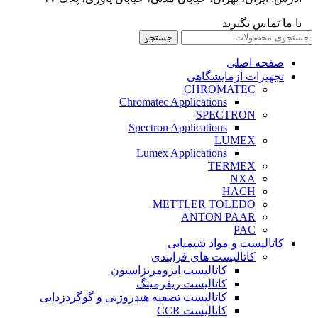
با ما تماس بگیرید
جستجو
صفحه اصلی
تجهیزات آزمایشگاهی
CHROMATEC
Chromatec Applications
SPECTRON
Spectron Applications
LUMEX
Lumex Applications
TERMEX
NXA
HACH
METTLER TOLEDO
ANTON PAAR
PAC
کاتالیست و مواد شیمیایی
کاتالیست های فرایندی
کاتالیست ایزومریزاسیون
کاتالیست ریفرمینگ
کاتالیست تصفیه هیدروژنی و گوگردزدایی
کاتالیست CCR