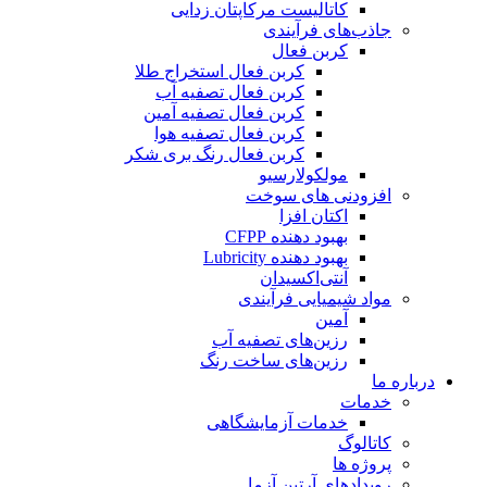
کاتالیست مرکاپتان زدایی
جاذب‌های فرآیندی
کربن فعال
کربن فعال استخراج طلا
کربن فعال تصفیه آب
کربن فعال تصفیه آمین
کربن فعال تصفیه هوا
کربن فعال رنگ بری شکر
مولکولارسیو
افزودنی های سوخت
اکتان افزا
بهبود دهنده CFPP
بهبود دهنده Lubricity
آنتی‌اکسیدان
مواد شیمیایی فرآیندی
آمین
رزین‌های تصفیه آب
رزین‌های ساخت رنگ
درباره ما
خدمات
خدمات آزمایشگاهی
کاتالوگ
پروژه ها
رویدادهای آرتین آزما