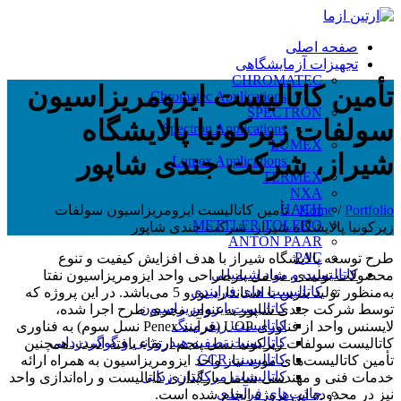
صفحه اصلی
تجهیزات آزمایشگاهی
CHROMATEC
تأمین کاتالیست ایزومریزاسیون
Chromatec Applications
SPECTRON
سولفات زیرکونیا پالایشگاه
Spectron Applications
LUMEX
شیراز، شرکت جندی شاپور
Lumex Applications
TERMEX
NXA
HACH
Portfolio
/
Home
/
تأمین کاتالیست ایزومریزاسیون سولفات
METTLER TOLEDO
زیرکونیا پالایشگاه شیراز، شرکت جندی شاپور
ANTON PAAR
PAC
طرح توسعه پالایشگاه شیراز با هدف افزایش کیفیت و تنوع
کاتالیست و مواد شیمیایی
محصولات تولیدی، شامل بازطراحی واحد ایزومریزاسیون نفتا
کاتالیست های فرایندی
به‌منظور تولید بنزین با استاندارد یورو 5 می‌باشد. در این پروژه که
کاتالیست ایزومریزاسیون
توسط شرکت جندی شاپور به‌عنوان مجری طرح اجرا شده،
کاتالیست ریفرمینگ
لایسنس واحد از فناوری UOP (فرآیند Penex نسل سوم) به فناوری
کاتالیست تصفیه هیدروژنی و گوگردزدایی
کاتالیست سولفات زیرکونیا نسل پنجم ارتقاء یافته است. همچنین
کاتالیست CCR
تأمین کاتالیست‌های مورد نیاز واحد ایزومریزاسیون به همراه ارائه
کاتالیست مرکاپتان زدایی
خدمات فنی و مهندسی شامل بارگذاری کاتالیست و راه‌اندازی واحد
جاذب‌های فرآیندی
نیز در محدوده این پروژه انجام شده است.