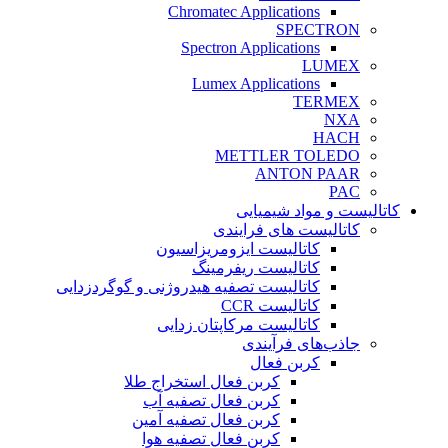
Chromatec Applications
SPECTRON
Spectron Applications
LUMEX
Lumex Applications
TERMEX
NXA
HACH
METTLER TOLEDO
ANTON PAAR
PAC
کاتالیست و مواد شیمیایی
کاتالیست های فرایندی
کاتالیست ایزومریزاسیون
کاتالیست ریفرمینگ
کاتالیست تصفیه هیدروژنی و گوگردزدایی
کاتالیست CCR
کاتالیست مرکاپتان زدایی
جاذب‌های فرآیندی
کربن فعال
کربن فعال استخراج طلا
کربن فعال تصفیه آب
کربن فعال تصفیه آمین
کربن فعال تصفیه هوا