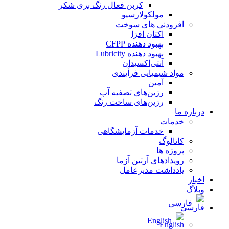
کربن فعال رنگ بری شکر
مولکولارسیو
افزودنی های سوخت
اکتان افزا
بهبود دهنده CFPP
بهبود دهنده Lubricity
آنتی‌اکسیدان
مواد شیمیایی فرآیندی
آمین
رزین‌های تصفیه آب
رزین‌های ساخت رنگ
درباره ما
خدمات
خدمات آزمایشگاهی
کاتالوگ
پروژه ها
رویدادهای آرتین آزما
یادداشت مدیرعامل
اخبار
وبلاگ
فارسی
English