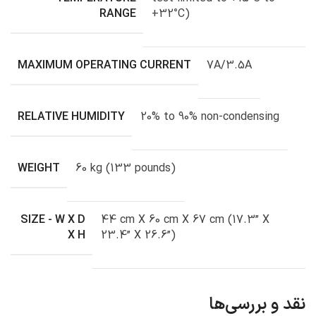
RANGE
+32°C)
MAXIMUM OPERATING CURRENT
7A/3.5A
RELATIVE HUMIDITY
20% to 90% non-condensing
WEIGHT
60 kg (133 pounds)
SIZE - W X D
44 cm X 60 cm X 67 cm (17.3” X
X H
23.4” X 26.6”)
نقد و بررسی‌ها