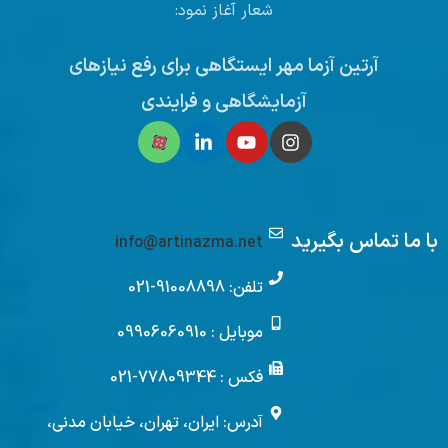
شعار آغاز نمود:
آرتین آزما مهر ایستگاهی برای رفع نیازهای
آزمایشگاهی و فرایندی
با ما تماس بگیرید
info@artinazma.net
تلفن: 91008898-021
موبایل : 09906060910
فکس : 77809344-021
آدرس: ایران، تهران، خیابان مدنی،