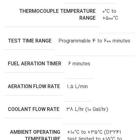
THERMOCOUPLE TEMPERATURE
0°C to
RANGE
+500°C
TEST TIME RANGE
Programmable 4 to 600 minutes
FUEL AERATION TIMER
6 minutes
AERATION FLOW RATE
1.5 L/min
COOLANT FLOW RATE
38 L/hr (10 Gal/hr)
AMBIENT OPERATING
+10°C to +35°C (D3241
TEMPERATURE
test limited to +15°C to