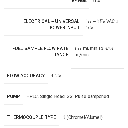
RANGE
10%
ELECTRICAL – UNIVERSAL
100 – 240 VAC ±
POWER INPUT
10%
FUEL SAMPLE FLOW RATE
1.00 ml/min to 9.99
RANGE
ml/min
FLOW ACCURACY
± 2%
PUMP
HPLC, Single Head, SS, Pulse dampened
THERMOCOUPLE TYPE
K (Chromel/Alumel)