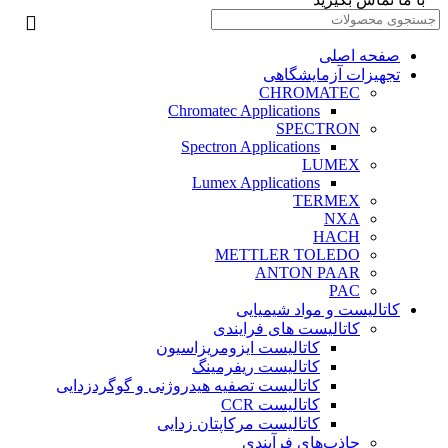
صفحه اصلی
تجهیزات آزمایشگاهی
CHROMATEC
Chromatec Applications
SPECTRON
Spectron Applications
LUMEX
Lumex Applications
TERMEX
NXA
HACH
METTLER TOLEDO
ANTON PAAR
PAC
کاتالیست و مواد شیمیایی
کاتالیست های فرایندی
کاتالیست ایزومریزاسیون
کاتالیست ریفرمینگ
کاتالیست تصفیه هیدروژنی و گوگردزدایی
کاتالیست CCR
کاتالیست مرکاپتان زدایی
جاذب‌های فرآیندی