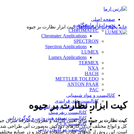
صفحه اصلی
تجهیزات آزمایشگاهی
خانه
تجهیزات آزمایشگاهی
کیت ابزار نظارت بر جیوه
CHROMATEC
Chromatec Applications
SPECTRON
Spectron Applications
LUMEX
Lumex Applications
TERMEX
NXA
HACH
بزرگنمایی تصویر
METTLER TOLEDO
ANTON PAAR
PAC
کاتالیست و مواد شیمیایی
کاتالیست های فرایندی
کیت ابزار نظارت بر جیوه
کاتالیست ایزومریزاسیون
کاتالیست ریفرمینگ
کاتالیست تصفیه هیدروژنی و گوگردزدایی
کیت نظارت بر جیوه
برای تعیین کارآمد و مقرون‌به‌صرفه میزان جی
کاتالیست CCR
کل و انواع مختلف آن در گازهای دودکش به‌صورت آنی طراحی شد
کاتالیست مرکاپتان زدایی
است. این روش از تله‌های جاذب استفاده می‌کند و در صنایع مختلف