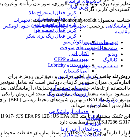
جاذب‌های فرآیندی
نظیر تولید برق، تولید سیمان، متالورژی، سوزاندن زباله‌ها و غیره به
کربن فعال
گسترده‌ای کاربرد دارد.
کربن فعال استخراج طلا
کربن فعال تصفیه آب
شناسه محصول:
mercury-monitoring-toolkit
دسته:
تجهیزات
کربن فعال تصفیه آمین
آزمایشگاهی
برچسب:
تجهیزات آزمایشگاهی
,
تست جیوه
,
لومکس
کربن فعال تصفیه هوا
مقایسه
کربن فعال رنگ بری شکر
مولکولارسیو
توضیحات تکمیلی
افزودنی های سوخت
مشخصات فنی
اکتان افزا
ویدیو
بهبود دهنده CFPP
کاتالوگ
بهبود دهنده Lubricity
سیستم نمونه‌برداری
آنتی‌اکسیدان
روش تله جاذب
یکی از اقتصادی‌ترین و دقیق‌ترین روش‌ها برای
مواد شیمیایی فرآیندی
اندازه‌گیری میزان جیوه در گازهای دودکش است که شامل نمونه‌بر
آمین
با استفاده از تله‌های جاذب جفت شده و تحلیل‌های آزمایشگاهی بعد
رزین‌های تصفیه آب
می‌شود. برنامه محیط زیست سازمان ملل متحد این روش را یکی ا
رزین‌های ساخت رنگ
بهترین تکنیک‌ها (BAT) و بهترین شیوه‌های محیط زیستی (EP
درباره ما
نظارت بر انتشار جیوه می‌داند.
خدمات
خدمات آزمایشگاهی
این تکنیک پیشنهادی با متد US EPA 30B؛ US EPA PS 12B؛ 917
کاتالوگ
2017؛ CEN/TS 17286 مطابقت دارد.
پروژه ها
رویدادهای آرتین آزما
ابزار اندازه‌گیری جیوه USEPA که توسط سازمان حفاظت مح
یادداشت مدیرعامل