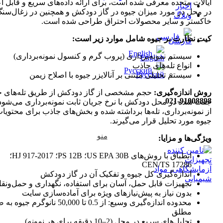
ایالات متحده معرفی شده است، برای ارائه داده‌های سریع و قابل اع
اخبار
در محل در مورد میزان جیوه در گاز دودکش و همچنین در زغال‌سنگ
وبلاگ
خاکستر و سایر محصولات احتراق طراحی شده است.
فارسی
کیت نظارت بر جیوه شامل موارد زیر است:
English
سیستم نمونه‌برداری (پروب گرم و کنسول نمونه‌برداری)
انواع تله‌های جاذب
Русский
سیستم تحلیلی مبتنی بر آنالایزر جیوه با اصلاح زیمن
روش اندازه‌گیری:
حجم مشخصی از گاز دودکش از طریق تله‌های 
021-91008898
جفت شده در محل دودکش با نرخ جریان ثابت نمونه‌برداری می‌شود
از نمونه‌برداری، تله‌ها برداشته شده و بخش‌های جاذب برای محتویا
جیوه مورد تحلیل قرار می‌گیرند.
منو
ویژگی‌ها و مزایا:
انطباق با روش‌های US EPA 30B؛ PS 12B؛ HJ 917-2017؛
CEN/TS 17286
اندازه‌گیری کل جیوه و تفکیک آن در گاز دودکش
تجهیزات قابل حمل، آسان برای استفاده، نگهداری و حمل‌ونق
بدون نیاز به پیش‌نیازهای ویژه برای آماده‌سازی سایت
محدوده اندازه‌گیری وسیع: از 0.5 تا 50,000 نانوگر
مطلق
تحلیل‌های سریع در محل (2–10 دقیقه برای هر نمونه)