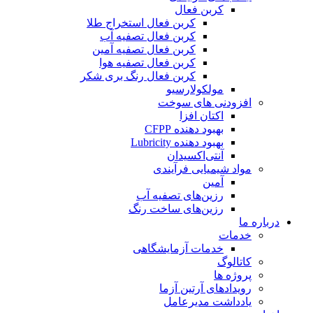
کربن فعال
کربن فعال استخراج طلا
کربن فعال تصفیه آب
کربن فعال تصفیه آمین
کربن فعال تصفیه هوا
کربن فعال رنگ بری شکر
مولکولارسیو
افزودنی های سوخت
اکتان افزا
بهبود دهنده CFPP
بهبود دهنده Lubricity
آنتی‌اکسیدان
مواد شیمیایی فرآیندی
آمین
رزین‌های تصفیه آب
رزین‌های ساخت رنگ
درباره ما
خدمات
خدمات آزمایشگاهی
کاتالوگ
پروژه ها
رویدادهای آرتین آزما
یادداشت مدیرعامل