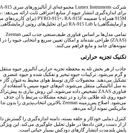
برای اندازه‌گیری انتشا
915M همراه با ضمیمه PYRO-915+، RA-915F (برای کارب
و آزمایشگاهی) یا RA-915 Lab (برای تحلیل‌های روتین آزمایشگاهی).
تمامی مدل‌ها بر اساس فناوری طیف‌سنجی جذب اتمی Zeeman
(ZAAS) طراحی شده‌اند و امکان تعیین سریع و انتخابی جیوه را در ا
نمونه‌های جامد و مایع فراهم می‌کنند.
تکنیک تجزیه حرارتی
جاذب از هر بخش تله به محفظه تجزیه حرارتی آنالیزور جیوه منتقل
و گرم می‌شود. ترکیبات جیوه تبخیر و تفکیک شده و جیوه عنصری
تشکیل می‌دهند. محصولات گازی توسط هوای محیط به‌عنوان گاز ح
به سل آنالیتیکی منتقل می‌شوند. اتم‌های جیوه سپس با استفاده از
فناوری ZAAS تشخیص داده می‌شوند. این روش نیازی به پیش‌تراک
جیوه روی تله طلایی ندارد و در نتیجه مشکلات مرتبط با آن حذف
می‌شود. اصلاح پس‌زمینه Zeeman بالاترین انتخاب‌پذیری را بدون
ماتریکس نمونه ارائه می‌دهد.
کنترل دمایی خودکار و حلقه بسته، دامنه اندازه‌گیری را گسترش داد
از از دست رفتن داده‌ها در طول تحلیل جلوگیری می‌کند. این ویژگی
پایش بلندمدت انتشار گازهای دودکش بسیار حیاتی است.