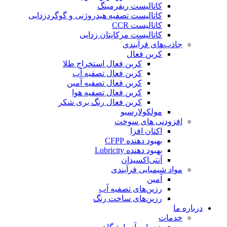
کاتالیست ریفرمینگ
کاتالیست تصفیه هیدروژنی و گوگردزدایی
کاتالیست CCR
کاتالیست مرکاپتان زدایی
جاذب‌های فرآیندی
کربن فعال
کربن فعال استخراج طلا
کربن فعال تصفیه آب
کربن فعال تصفیه آمین
کربن فعال تصفیه هوا
کربن فعال رنگ بری شکر
مولکولارسیو
افزودنی های سوخت
اکتان افزا
بهبود دهنده CFPP
بهبود دهنده Lubricity
آنتی‌اکسیدان
مواد شیمیایی فرآیندی
آمین
رزین‌های تصفیه آب
رزین‌های ساخت رنگ
درباره ما
خدمات