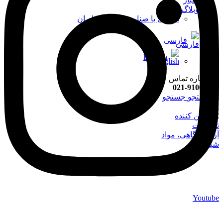
وبلاگ
آشنایی با صنایع پتروشیمی ایران
فارسی
English
021-91008898
جستجو
منو
Youtube