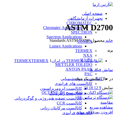
صفحه اصلی
تجهیزات آزمایشگاهی
CHROMATEC
ASTM D2700
Chromatec Applications
SPECTRON
Spectron Applications
خانه
محصول Standards
ASTM D2700
LUMEX
Lumex Applications
TERMEX
برند
NXA
HACH
TERMEX
TERMEX
1
METTLER TOLEDO
ANTON PAAR
نمایش فیلترها
PAC
کاتالیست و مواد شیمیایی
در حال نمایش یک نتیجه
کاتالیست های فرایندی
نمایش
9
12
18
24
کاتالیست ایزومریزاسیون
کاتالیست ریفرمینگ
کاتالیست تصفیه هیدروژنی و گوگردزدایی
مقایسه
کاتالیست CCR
مشاهده سریع
کاتالیست مرکاپتان زدایی
افزودن به علاقه مندی
جاذب‌های فرآیندی