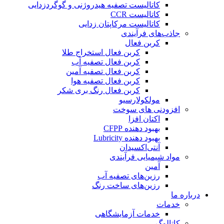
کاتالیست تصفیه هیدروژنی و گوگردزدایی
کاتالیست CCR
کاتالیست مرکاپتان زدایی
جاذب‌های فرآیندی
کربن فعال
کربن فعال استخراج طلا
کربن فعال تصفیه آب
کربن فعال تصفیه آمین
کربن فعال تصفیه هوا
کربن فعال رنگ بری شکر
مولکولارسیو
افزودنی های سوخت
اکتان افزا
بهبود دهنده CFPP
بهبود دهنده Lubricity
آنتی‌اکسیدان
مواد شیمیایی فرآیندی
آمین
رزین‌های تصفیه آب
رزین‌های ساخت رنگ
درباره ما
خدمات
خدمات آزمایشگاهی
کاتالوگ