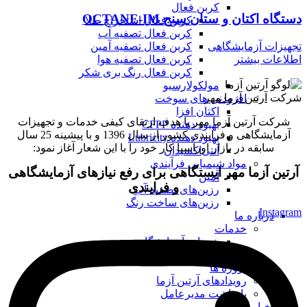
کربن فعال
دستگاه اکتان و ستان سنج OCTANE-IM
کربن فعال استخراج طلا
کربن فعال تصفیه آب
تجهیزات آزمایشگاهی
کربن فعال تصفیه آمین
اطلاعات بیشتر
کربن فعال تصفیه هوا
کربن فعال رنگ بری شکر
مولکولارسیو
شرکت
آرتین آزما مهر
افزودنی های سوخت
اکتان افزا
شرکت آرتین آزما مهر با هدف ارتقای کیفی خدمات و تجهیزات
بهبود دهنده CFPP
آزمایشگاهی و فرایندی کشور از سال 1396 و با پیشینه 25 سال
بهبود دهنده Lubricity
سابقه در بازار اوراسیا کار خود را با این شعار آغاز نمود:
آنتی‌اکسیدان
مواد شیمیایی فرآیندی
آرتین آزما مهر ایستگاهی برای رفع نیازهای آزمایشگاهی
آمین
و فرایندی
رزین‌های تصفیه آب
رزین‌های ساخت رنگ
Instagram
درباره ما
خدمات
خدمات آزمایشگاهی
کاتالوگ
پروژه ها
رویدادهای آرتین آزما
یادداشت مدیرعامل
اخبار