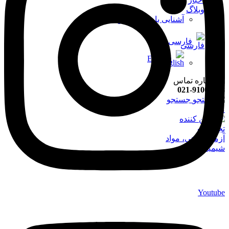
وبلاگ
آشنایی با صنایع پتروشیمی ایران
فارسی
English
021-91008898
جستجو
منو
Youtube