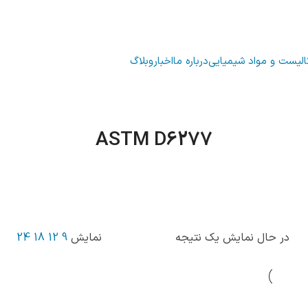
الیست و مواد شیمیایی
درباره ما
اخبار
وبلاگ
ASTM D6277
خانه
محصول Standards
ASTM D6277
در حال نمایش یک نتیجه
نمایش
9
12
18
24