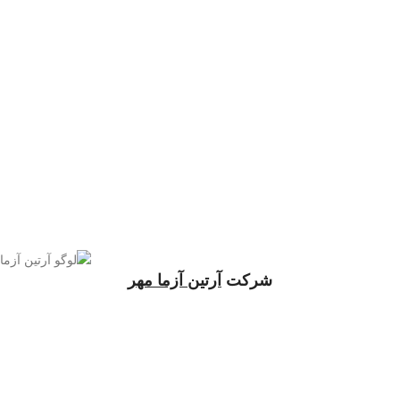
شرکت
آرتین آزما مهر
شرکت آرتین آزما مهر با هدف ارتقای کیفی خدمات و تجهیزات آزمایشگاهی و
فرایندی کشور از سال 1396 و با پیشینه 25 سال سابقه در بازار اوراسیا کار
خود را با این شعار آغاز نمود:
آرتین آزما مهر ایستگاهی برای رفع نیازهای آزمایشگاهی و