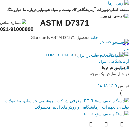
صفحه اصلی
تجهیزات آزمایشگاهی
کاتالیست و مواد شیمیایی
درباره ما
اخبار
وبلاگ
فارسی
ASTM D7371
021-91008898
خانه
محصول Standards
ASTM D7371
جستجو
برند
منو
LUMEX
LUMEX
1
نمایش فیلترها
در حال نمایش یک نتیجه
نمایش
9
12
18
24