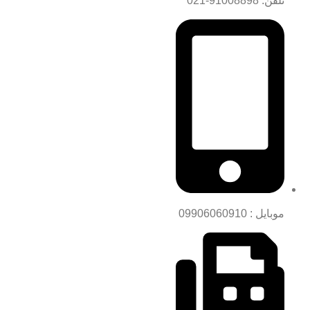
تلفن: 91008898-021
موبایل : 09906060910