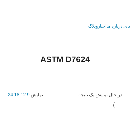
ایی
درباره ما
اخبار
وبلاگ
ASTM D7624
خانه
محصول Standards
ASTM D7624
در حال نمایش یک نتیجه
نمایش
9
12
18
24