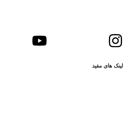
شرکت آرتین آزما مهر با هدف ارتقای کیفی خدمات و تجهیزات آزمایشگاهی و فرایندی کشور از سال 1396 و
آرتی
لینک های مفید
با ما تماس بگیرید
سوالات متداول
انتقادات و پیشنهادات
قوانین و مقررات