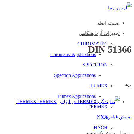
صفحه اصلی
تجهیزات آزمایشگاهی
CHROMATEC
DIN 51366
Chromatec Applications
SPECTRON
خانه
محصول Standards
DIN 51366
Spectron Applications
برند
LUMEX
Lumex Applications
TERMEX
TERMEX
1
TERMEX
نمایش فیلترها
NXA
HACH
در حال نمایش یک نتیجه