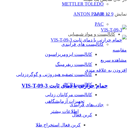
METTLER TOLEDO
ANTON PAAR
نمایش
9
12
18
24
PAC
کاتالیست و مواد شیمیایی
کاتالیست های فرایندی
مقایسه
کاتالیست ایزومریزاسیون
مشاهده سریع
کاتالیست ریفرمینگ
افزودن به علاقه مندی
کاتالیست تصفیه هیدروژنی و گوگردزدایی
کاتالیست CCR
حمام حرارتی با دمای ثابت VIS-T-09-3
کاتالیست مرکاپتان زدایی
تجهیزات آزمایشگاهی
جاذب‌های فرآیندی
اطلاعات بیشتر
کربن فعال
کربن فعال استخراج طلا