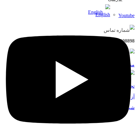
English
Youtube
021-91008898
جستجو
منو