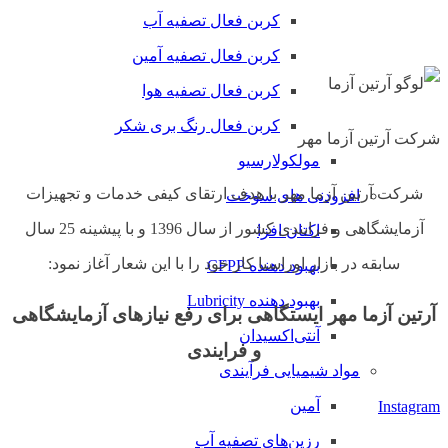
کربن فعال تصفیه آب
کربن فعال تصفیه آمین
کربن فعال تصفیه هوا
کربن فعال رنگ بری شکر
شرکت
آرتین آزما مهر
مولکولارسیو
شرکت آرتین آزما مهر با هدف ارتقای کیفی خدمات و تجهیزات
افزودنی های سوخت
آزمایشگاهی و فرایندی کشور از سال 1396 و با پیشینه 25 سال
اکتان افزا
سابقه در بازار اوراسیا کار خود را با این شعار آغاز نمود:
بهبود دهنده CFPP
بهبود دهنده Lubricity
آرتین آزما مهر ایستگاهی برای رفع نیازهای آزمایشگاهی
آنتی‌اکسیدان
و فرایندی
مواد شیمیایی فرآیندی
آمین
Instagram
رزین‌های تصفیه آب