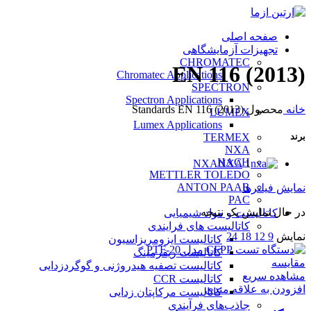
صفحه اصلی
تجهیزات آزمایشگاهی
CHROMATEC
EN 116 (2013)
Chromatec Applications
SPECTRON
Spectron Applications
خانه
محصول Standards
EN 116 (2013)
LUMEX
Lumex Applications
TERMEX
برند
NXA
HACH
NXA
NXA
1
METTLER TOLEDO
ANTON PAAR
نمایش فیلترها
PAC
در حال نمایش یک نتیجه
کاتالیست و مواد شیمیایی
کاتالیست های فرایندی
نمایش
9
12
18
24
کاتالیست ایزومریزاسیون
کاتالیست ریفرمینگ
مقایسه
کاتالیست تصفیه هیدروژنی و گوگردزدایی
مشاهده سریع
کاتالیست CCR
افزودن به علاقه مندی
کاتالیست مرکاپتان زدایی
جاذب‌های فرآیندی