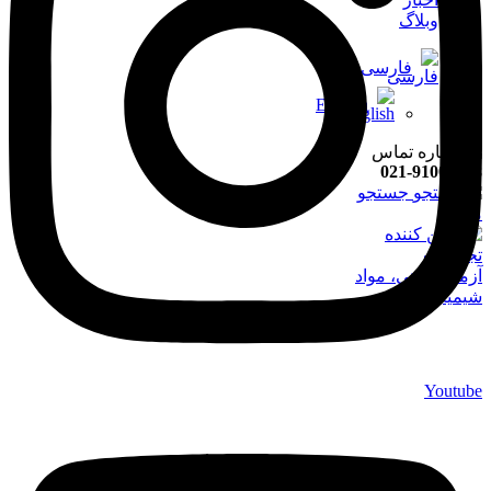
وبلاگ
فارسی
English
021-91008898
جستجو
منو
Youtube