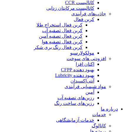
کاتالیست CCR
کاتالیست مرکاپتان زدایی
جاذب‌های فرآیندی
کربن فعال
کربن فعال استخراج طلا
کربن فعال تصفیه آب
کربن فعال تصفیه آمین
کربن فعال تصفیه هوا
کربن فعال رنگ بری شکر
مولکولارسیو
افزودنی های سوخت
اکتان افزا
بهبود دهنده CFPP
بهبود دهنده Lubricity
آنتی‌اکسیدان
مواد شیمیایی فرآیندی
آمین
رزین‌های تصفیه آب
رزین‌های ساخت رنگ
درباره ما
خدمات
خدمات آزمایشگاهی
کاتالوگ
پروژه ها