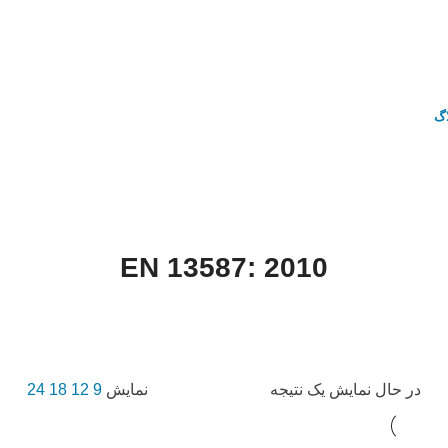
اگ
EN 13587: 2010
خانه
محصول Standards
EN 13587: 2010
در حال نمایش یک نتیجه
نمایش
9
12
18
24