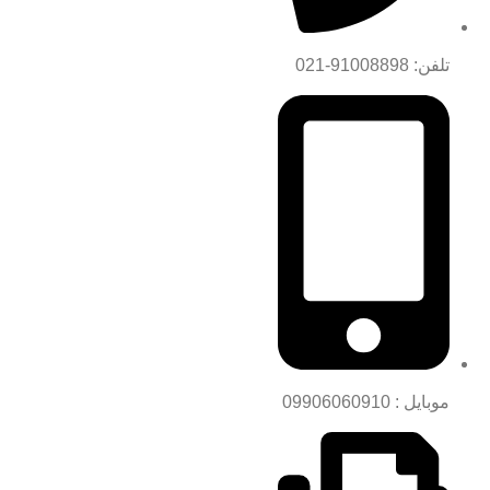
تلفن: 91008898-021
موبایل : 09906060910