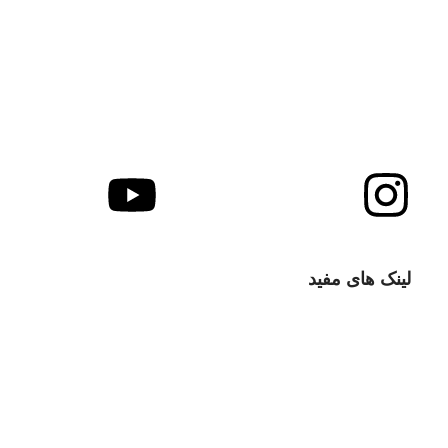
شرکت آرتین آزما مهر با هدف ارتقای کیفی خدمات و تجهیزات آزمایشگاهی و فرایندی کشور از سال 1396 و
آرتی
لینک های مفید
با ما تماس بگیرید
سوالات متداول
انتقادات و پیشنهادات