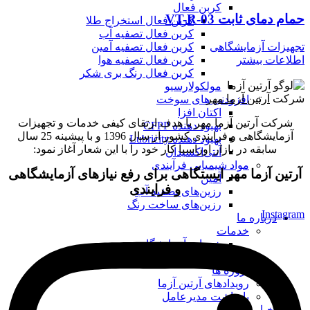
کربن فعال
حمام دمای ثابت VT-R-03
کربن فعال استخراج طلا
کربن فعال تصفیه آب
تجهیزات آزمایشگاهی
کربن فعال تصفیه آمین
اطلاعات بیشتر
کربن فعال تصفیه هوا
کربن فعال رنگ بری شکر
مولکولارسیو
شرکت
آرتین آزما مهر
افزودنی های سوخت
اکتان افزا
شرکت آرتین آزما مهر با هدف ارتقای کیفی خدمات و تجهیزات
بهبود دهنده CFPP
آزمایشگاهی و فرایندی کشور از سال 1396 و با پیشینه 25 سال
بهبود دهنده Lubricity
سابقه در بازار اوراسیا کار خود را با این شعار آغاز نمود:
آنتی‌اکسیدان
مواد شیمیایی فرآیندی
آرتین آزما مهر ایستگاهی برای رفع نیازهای آزمایشگاهی
آمین
و فرایندی
رزین‌های تصفیه آب
رزین‌های ساخت رنگ
Instagram
درباره ما
خدمات
خدمات آزمایشگاهی
کاتالوگ
پروژه ها
رویدادهای آرتین آزما
یادداشت مدیرعامل
اخبار