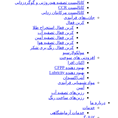
کاتالیست تصفیه هیدروژنی و گوگردزدایی
کاتالیست CCR
کاتالیست مرکاپتان زدایی
جاذب‌های فرآیندی
کربن فعال
کربن فعال استخراج طلا
کربن فعال تصفیه آب
کربن فعال تصفیه آمین
کربن فعال تصفیه هوا
کربن فعال رنگ بری شکر
مولکولارسیو
افزودنی های سوخت
اکتان افزا
بهبود دهنده CFPP
بهبود دهنده Lubricity
آنتی‌اکسیدان
مواد شیمیایی فرآیندی
آمین
رزین‌های تصفیه آب
رزین‌های ساخت رنگ
درباره ما
خدمات
خدمات آزمایشگاهی
کاتالوگ