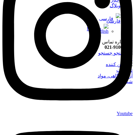
وبلاگ
فارسی
English
021-91008898
جستجو
منو
Youtube