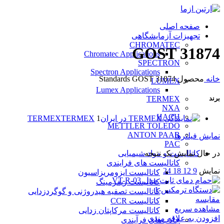
صفحه اصلی
تجهیزات آزمایشگاهی
CHROMATEC
GOST 31874
Chromatec Applications
SPECTRON
Spectron Applications
خانه
محصول Standards
GOST 31874
LUMEX
Lumex Applications
TERMEX
برند
NXA
HACH
TERMEX
TERMEX
1
METTLER TOLEDO
ANTON PAAR
نمایش فیلترها
PAC
کاتالیست و مواد شیمیایی
در حال نمایش یک نتیجه
کاتالیست های فرایندی
نمایش
9
12
18
24
کاتالیست ایزومریزاسیون
کاتالیست ریفرمینگ
کاتالیست تصفیه هیدروژنی و گوگردزدایی
مقایسه
کاتالیست CCR
مشاهده سریع
کاتالیست مرکاپتان زدایی
افزودن به علاقه مندی
جاذب‌های فرآیندی