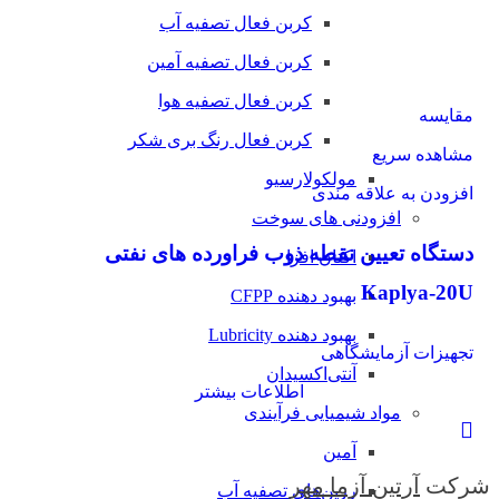
کربن فعال تصفیه آب
کربن فعال تصفیه آمین
کربن فعال تصفیه هوا
مقایسه
کربن فعال رنگ بری شکر
مشاهده سریع
مولکولارسیو
افزودن به علاقه مندی
افزودنی های سوخت
دستگاه تعیین نقطه ذوب فراورده های نفتی
اکتان افزا
Kaplya-20U
بهبود دهنده CFPP
بهبود دهنده Lubricity
تجهیزات آزمایشگاهی
آنتی‌اکسیدان
اطلاعات بیشتر
مواد شیمیایی فرآیندی
آمین
شرکت
آرتین آزما مهر
رزین‌های تصفیه آب