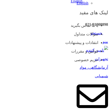
English
لینک های مفید
021-91008898
با ما تماس بگیرید
جستجو
سوالات متداول
منو
انتقادات و پیشنهادات
قوانین و مقررات
حریم خصوصی