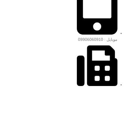
موبایل : 09906060910
فکس : 77809344-021