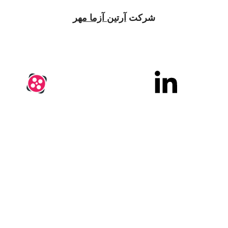
شرکت
آرتین آزما مهر
 1396 و با پیشینه 25 سال سابقه در بازار اوراسیا کار خود را با این شعار آغاز نمود:
ن آزما مهر ایستگاهی برای رفع نیازهای آزمایشگاهی و فرای