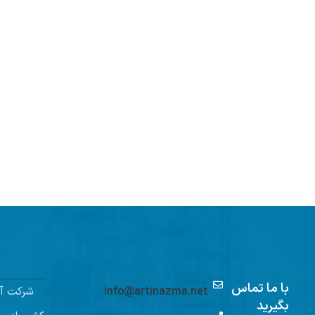
با ما تماس
info@artinazma.net
شرکت آر
بگیرید