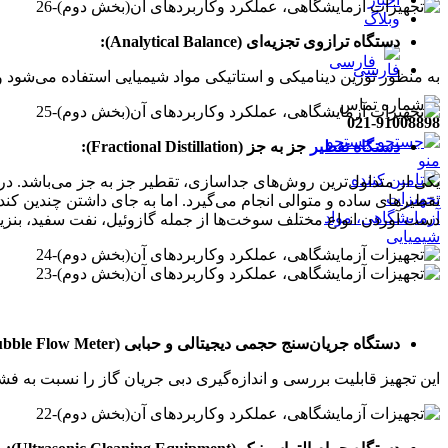
وبلاگ
دستگاه ترازوی تجزیه‌ای (Analytical Balance):
فارسی
به منظور توزین دینامیکی و استاتیکی مواد شیمیایی استفاده می‌شود و 
021-91008898
جستجو
دستگاه تقطیر
جز به جز (Fractional Distillation):
منو
یکی از متداول‌ترین روش‌های جداسازی، تقطیر جز به جز می‌باشد. د
تقطیرهای ساده و متوالی انجام می‌گیرد. اما به جای داشتن چندین کن
دست آوردن انواع مختلف سوخت‌ها از جمله گازوئیل، نفت سفید، بنزین و سوخت‌های دیزلی و غیره می‌باشد
دستگاه جریان‌سنج حجمی دیجیتالی و حبابی (Digital & Bubble Flow Meter):
این تجهیز قابلیت بررسی و اندازه‌گیری دبی جریان گاز را نسبت به فش