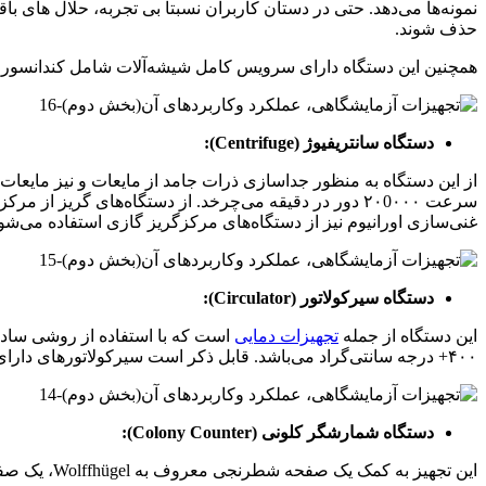
نمونه‌ها می‌دهد. حتی در دستان کاربران نسبتا بی تجربه، حلال های با
حذف شوند.
همچنین این دستگاه دارای سرویس کامل شیشه‌آلات شامل کندانسور، بال
دستگاه سانتریفیوژ (Centrifuge):
از این دستگاه به منظور جداسازی ذرات جامد از مایعات و نیز مایعات ن
سرعت ۲۰0۰۰۰ دور در دقیقه می‌چرخد. از دستگاه‌های گریز
غنی‌سازی اورانیوم نیز از دستگاه‌های مرکزگریز گازی استفاده می‌شو
دستگاه سیرکولاتور (Circulator):
این دستگاه از جمله
تجهیزات دمایی
۴۰۰+ درجه سانتی‌گراد می‌باشد. قابل ذکر است سیرکولاتورهای دارای خنک‌کننده با استفاده از حمام روغن‌های مخصوص می‌توانند محدوده وسیع‌تری از دما را بر حسب نیاز پوشش دهند.
دستگاه شمارشگر کلونی (Colony Counter):
این تجهیز به کمک یک صفحه شطرنجی معروف به Wolffhügel، یک صفحه قطعه‌بندی شده و قراردادن پتری دیش‌های مورد نظر به همراه عدسی بزرگ‌کننده، قادر به شمارش کلونی‌های موجود می‌باشد.