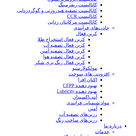
کاتالیست ریفرمینگ
کاتالیست تصفیه هیدروژنی و گوگردزدایی
کاتالیست CCR
کاتالیست مرکاپتان زدایی
جاذب‌های فرآیندی
کربن فعال
کربن فعال استخراج طلا
کربن فعال تصفیه آب
کربن فعال تصفیه آمین
کربن فعال تصفیه هوا
کربن فعال رنگ بری شکر
مولکولارسیو
افزودنی های سوخت
اکتان افزا
بهبود دهنده CFPP
بهبود دهنده Lubricity
آنتی‌اکسیدان
مواد شیمیایی فرآیندی
آمین
رزین‌های تصفیه آب
رزین‌های ساخت رنگ
درباره ما
خدمات