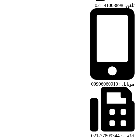
تلفن: 91008898-021
موبایل : 09906060910
فکس : 77809344-021