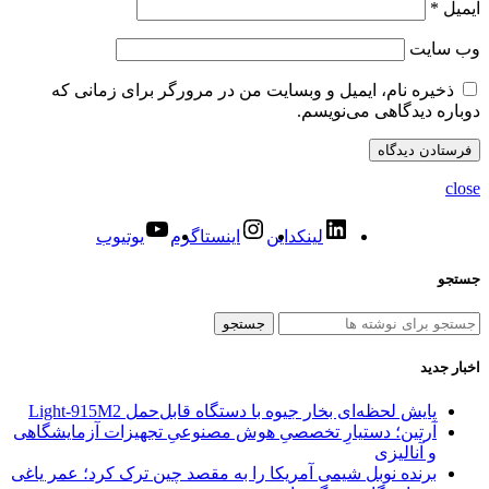
ایمیل
*
وب‌ سایت
ذخیره نام، ایمیل و وبسایت من در مرورگر برای زمانی که
دوباره دیدگاهی می‌نویسم.
close
لینکداین
اینستاگرم
یوتیوب
جستجو
جستجو
اخبار جدید
پایش لحظه‌ای بخار جیوه با دستگاه قابل‌حمل Light‑915M2
آرتین؛ دستیارِ تخصصیِ هوش مصنوعیِ تجهیزات آزمایشگاهی
و آنالیزی
برنده نوبل شیمی آمریکا را به مقصد چین ترک کرد؛ عمر یاغی