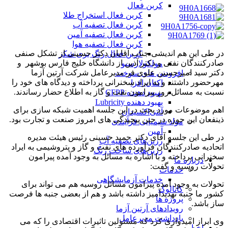
کربن فعال
کربن فعال استخراج طلا
کربن فعال تصفیه آب
کربن فعال تصفیه آمین
کربن فعال تصفیه هوا
در طی این هم اندیشی جناب آقایان دکتر حسینی از تشکل صنفی
کربن فعال رنگ بری شکر
صادرکنندگان نفتی و دکتر آذین از دانشگاه خلیج فارس بوشهر و
مولکولارسیو
دکتر سید امیرحسین علوی فر مدیرعامل شرکت آرتین آزما
افزودنی های سوخت
مهرحضور داشتند و به ایراد سخنرانی پرداخته و دیدگاه های خود را
اکتان افزا
نسبت به مسائل روز پیرامون نفت و گاز به اطلاع حضار رساندند.
بهبود دهنده CFPP
بهبود دهنده Lubricity
اهم موضوعات مورد بحث در این جلسه اهمیت شبکه سازی برای
آنتی‌اکسیدان
ذینفعان این حوزه در حین پیچیدگی های امروز صنعت و تجارت بود.
مواد شیمیایی فرآیندی
آمین
در طی این جلسه آقای دکتر حمید حسینی رئیس هیئت مدیره
رزین‌های تصفیه آب
اتحادیه صادرکنندگان فرآورده های نفت و گاز و پتروشیمی به ایراد
رزین‌های ساخت رنگ
سخنرانی پرداخته و با اشاره به مسائل به وجود آمده پیرامون
درباره ما
تحولات روسیه و گفت:
خدمات
خدمات آزمایشگاهی
تحولات به وجود آمده پیرامون مسائل روسیه هم می تواند برای
کاتالوگ
کشور ما جنبه تهدیدآمیز داشته باشد و هم از بعضی جنبه ها فرصت
پروژه ها
ساز باشد.
رویدادهای آرتین آزما
یادداشت مدیرعامل
وی ابراز امیدواری کرد که مسئولین تاثیرات اقتصادی را که می
اخبار