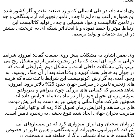
وی ادامه داد، در طی 4 سالی که وارد صنعت نفت و گاز کشور شده
ایم همواره راغب بوده ایم تا چه در تامین تجهیزات آزمایشگاهی و چه
در تامین کاتالیست و مواد شیمیایی و چه در تولید کاتالیست این
ارتباط موثر را حفظ نموده و با ایجاد اثر شبکه ای به اثربخشی بیشتر
در فرآیند خدمات و تولید برسیم.
وی ضمن اشاره به مشکلات پیش روی صنعت گفت: امروزه شرایط
جهانی به گونه ای است که ما در زنجیره تامین از دو مشکل رنج می
بریم، یکی مشکلات داخلی است و مشکل دوم شرایطی است که
در جهان به خاطر بحث کووید و بلافاصله بعد از آن جنگ روسیه، به
وجود آمده. به گزارش اکونومیست این شرایط باعث شده که هزینه
های زنجیره تامین در سراسر جهان حدود 25% بالاتر برود. امروزه
شاهد هستیم که کمپانی های بزرگی چون متراهم و مترتولدو
سوئیس زمان تحویل خود را از دو ماه به 5ماه افزایش داده اند.
همچنین شرکت های آلمانی و چینی نیز به دست به افزایش قیمت
های بی سابقه و افزایش زمان تحویل کالا زده اند و تنها راهکار
مدیریت بحران جهانی ایجاد شده تنوع بخشی به زنجیره تامین است.
در پایان سخنان وی ابراز امیدواری کرد که در سمینارهای آتی
شرکت که پیرامون تجهیزات آزمایشگاهی و همین طور در خصوص
کاتالیست ها و مواد شیمایی برگزار خواهند شد و همچنین در