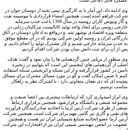
عملکرد قابل دفاعی است.
وی ادامه داد، این آمار با به کارگیری تیمی نخبه از دوستان جوان در
شرکت فراهم آمده است. همچنین امضاء قراردادی با موسسه نفت
و گاز ونیوس کازان روسیه در سال 1398 باعث جذب سرمایه
خارجی روسی برای ایجاد واحد تولید کاتالیست مرکاپتان زدایی در
منطقه ویژه اقتصادی بوشهر شد. و درواقع به اذعان دوستان در اتاق
بازرگانی ایران و روسیه اولین شرکتی بودیم که در آن مقطع موفق
به جذب سرمایه خارجی شدیم و کار مشترک تولید را انجام دادیم. و
پس از آن برای ثبت دانش بنیان بودن شرکت اقدام کردیم.
وی منظور از برپایی چنین گردهمایی ها را بیان نمود و گفت: هدف
اصلی از گردهمایی های اینچنینی این است که بتوانیم در زنجیره
تامین در کشور قرارگرفته و از این شبکه و اثربخشی شبکه استفاده
کنیم تا ضمن امکان گفت و گو در مورد مسائل مشترک برای مسائل
پیچیده ای که ذی نفعان متفاوتی دارد ، با اشتراک نظر به راهکار
مناسب برسیم.
وی ابراز امیدواری کرد که ارتباطات بیشتری بین اعضا صنعت و
مجموعه صنفی و دانشگاه برقرارشود. همچنین برقراری ارتباط
صنفی از طرف شرکت آرتین آزما با اتحادیه صادرکنندگان فرآورده
های نفتی و گازی نیز گامی مهم برای شرکت است. همچنین شرکت
آرتین آزما عضو اتحادیه صنایع شیمیایی ایران نیز هست و همچنین
عضویت در انجمن مهندسی شیمی ایران نیز از افتخارات این شرکت
است.