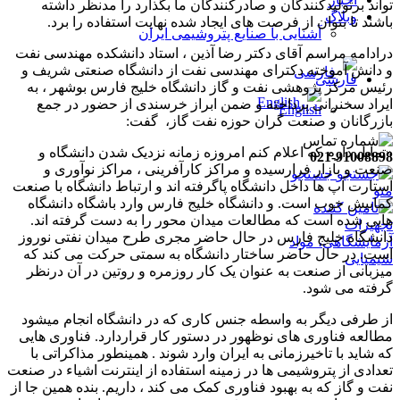
تواند برتولیدکنندگان و صادرکنندگان ما بگذارد را مدنظر داشته
وبلاگ
باشند تا بتوان از فرصت های ایجاد شده نهایت استفاده را برد.
آشنایی با صنایع پتروشیمی ایران
درادامه مراسم آقای دکتر رضا آذین ، استاد دانشکده مهندسی نفت
و دانش آموخته دکترای مهندسی نفت از دانشگاه صنعتی شریف و
فارسی
رئیس مرکز پژوهشی نفت و گاز دانشگاه خلیج فارس بوشهر ، به
English
ایراد سخنرانی پرداخته و ضمن ابراز خرسندی از حضور در جمع
بازرگانان و صنعت گران حوزه نفت گاز، گفت:
«تمایل دارم که اعلام کنم امروزه زمانه نزدیک شدن دانشگاه و
021-91008898
صنعت و بازار فرارسیده و مراکز کارآفرینی ، مراکز نوآوری و
جستجو
استارت آپ ها داخل دانشگاه پاگرفته اند و ارتباط دانشگاه با صنعت
منو
کمابیش خوب است. و دانشگاه خلیج فارس وارد باشگاه دانشگاه
هایی شده است که مطالعات میدان محور را به دست گرفته اند.
دانشگاه خلیج فارس در حال حاضر مجری طرح میدان نفتی نوروز
است. در حال حاضر ساختار دانشگاه به سمتی حرکت می کند که
میزبانی از صنعت به عنوان یک کار روزمره و روتین در آن درنظر
گرفته می شود.
از طرفی دیگر به واسطه جنس کاری که در دانشگاه انجام میشود
مطالعه فناوری های نوظهور در دستور کار قراردارد. فناوری هایی
که شاید با تاخیرزمانی به ایران وارد شوند . همینطور مذاکراتی با
تعدادی از پتروشیمی ها در زمینه استفاده از اینترنت اشیاء در صنعت
نفت و گاز که به بهبود فناوری کمک می کند ، داریم. بنده همین جا از