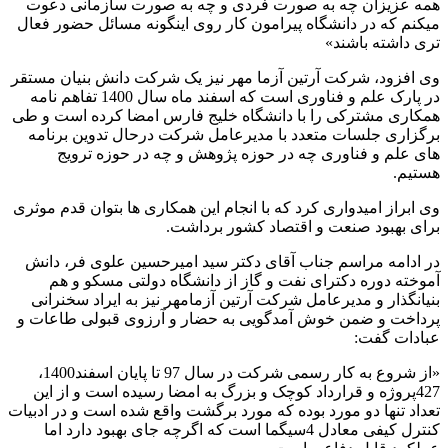
همه عزیزان چه به صورت فردی و چه به صورت سازمانی دعوت
میکنم که در دانشگاه پیرامون کار روی اینگونه مسائل حضور فعال
تری داشته باشند»
وی افزود، شرکت آرتین آزما مهر نیز یک شرکت دانش بنیان مستقر
در پارک علم و فناوری است که اسفند ماه سال 1400 تفاهم نامه
همکاری مشترکی را با دانشگاه خلیج فارس امضا کرده است و طی
برگزاری جلسات متعدد با مدیرعامل شرکت درحال تدوین برنامه
های علم و فناوری چه در حوزه پژوهش و چه در حوزه ترویج
هستیم.
وی ابراز امیدواری کرد که با انجام این همکاری ها بتوان قدم موثری
برای بهبود صنعت و اقتصاد کشور برداشت.
در ادامه مراسم جناب آقای دکتر سید امیرحسین علوی فر، دانش
آموخته دوره دکترای نفت و گاز از دانشگاه دولتی مسکو و هم
بنیانگذار و مدیرعامل شرکت آرتین آزمامهر نیز به ایراد سخنرانی
پرداخت و ضمن خوش آمدگویی به حضار و آرزوی قبولی طاعات و
عبادات گفت:
«از شروع به کار رسمی شرکت در سال 97 تا پایان اسفند1400،
427پروژه و قرارداد کوچک و بزرگ به امضا رسیده است و از این
تعداد تنها دو مورد بوده که مورد برگشت واقع شده است و در ادبیات
کنترل کیفی معادل 4سیگما است که اگرچه جای بهبود دارد اما