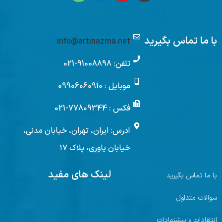
با ما تماس بگیرید
info@artinazma.net
تلفن: 91008898-021
موبایل : 09906060910
فکس : 77809344-021
آدرس: ایران، تهران، خیابان مدنی،
خیابان یاوری، پلاک ۱۷
لینک های مفید
با ما تماس بگیرید
سوالات متداول
انتقادات و پیشنهادات