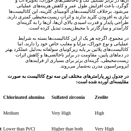
آن‌ها در برابر تشکیل کک و ناخالصی‌های خوراک، به‌ویژه آب و
گوگرد، باعث افزایش طول عمر و کاهش هزینه‌های عملیاتی
می‌شود. برخلاف کاتالیست‌های آلومینای کلرینه، این کاتالیست‌ها
نیازی به افزودن کلرید ندارند و اثرات زیست‌محیطی کمتری دارند.
طراحی پایدار و قدرت اسیدی بالای آن‌ها، آن‌ها را به گزینه‌ای
کارآمدتر و سازگارتر با محیط‌زیست تبدیل کرده است.
در مجموع، اگرچه هر یک از این کاتالیست‌ها بسته به شرایط
عملیاتی و نوع خوراک، مزایا و معایب خاص خود را دارند، اما
کاتالیست‌های پلاتین بر پایه زیرکونیای سولفاته به‌دلیل عملکرد بهتر
در دماهای پایین، مقاومت در برابر ناخالصی‌ها و کاهش اثرات
زیست‌محیطی، گزینه‌ای برتر برای بسیاری از فرآیندهای
ایزومراسیون مدرن به‌شمار می‌روند.
در جدول زیر پارامترهای مختلف این سه نوع کاتالیست به صورت
مقایسه‌ای آورده شده است:
Chlorinated alumina
S
ulfated zirconia
Zeolite
Medium
Very High
High
t
Lower than Pt/Cl
Higher than both
Very High