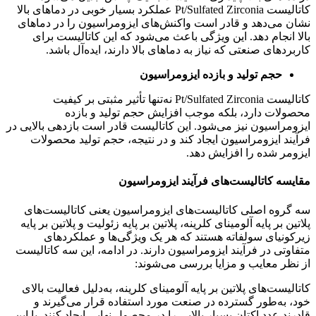
کاتالیست Pt/Sulfated Zirconia عملکرد بسیار خوبی در دماهای بالا
نشان می‌دهد و قادر است واکنش‌های ایزومراسیون را در دماهای
بالا انجام دهد. این ویژگی باعث می‌شود که این کاتالیست برای
کاربردهای صنعتی که نیاز به دماهای بالا دارند، ایده‌آل باشد.
حجم تولید و بازده ایزومراسیون
کاتالیست Pt/Sulfated Zirconia نه‌تنها تأثیر مثبتی بر کیفیت
محصولات دارد، بلکه موجب افزایش حجم تولید و بازده
ایزومراسیون نیز می‌شود. این کاتالیست قادر است بازدهی بالایی در
فرآیند ایزومراسیون ایجاد کند و در نتیجه، حجم تولید محصولات
ایزومر شده را افزایش دهد.
مقایسه کاتالیست‌های فرآیند ایزومراسیون
سه گروه اصلی کاتالیست‌های ایزومراسیون یعنی کاتالیست‌های
پلاتین بر پایه آلومینای کلرینه، پلاتین بر پایه زئولیت و پلاتین بر پایه
زیرکونیای سولفاته هستند که هر یک ویژگی‌ها و عملکردهای
متفاوتی در فرآیند ایزومراسیون دارند. در ادامه، این سه کاتالیست
از نظر معایب و مزایا بررسی می‌شوند:
کاتالیست‌های پلاتین بر پایه آلومینای کلرینه، به‌دلیل فعالیت بالای
خود، به‌طور گسترده در صنعت مورد استفاده قرار می‌گیرند و
قادرند عدد اکتان بسیار بالایی را در محصول نهایی ایجاد کنند. با این