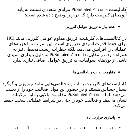
کاتالیست Pt/Sulfated Zirconia مزایای متعددی نسبت به پایه
آلومینای کلرینیت دارد که در زیر توضیح داده شده است:
عدم نیاز به تزریق عوامل کلرزنی
در کاتالیست‌های کلرینیت، تزریق مداوم عوامل کلرزنی مانند HCl
برای حفظ قدرت اسیدی ضروری است. این امر نه تنها هزینه‌های
عملیاتی را افزایش می‌دهد، بلکه خطرات زیست‌محیطی نیز به
همراه دارد. در مقابل، Pt/Sulfated Zirconia به دلیل پایداری اسیدی
ناشی از یون‌های سولفات، به تزریق عوامل اضافی نیازی ندارد.
مقاومت به آب و ناخالصی‌ها
کاتالیست‌های کلرینیت به آب و ناخالصی‌هایی مانند نیتروژن و گوگرد
بسیار حساس هستند و در حضور این مواد، فعالیت خود را از دست
می‌دهند. اما Pt/Sulfated Zirconia مقاومت بالایی به این ترکیبات
نشان می‌دهد و فعالیت خود را حتی در شرایط عملیاتی سخت حفظ
می‌کند.
پایداری حرارتی بالا
زیرکونیای سولفاته پایداری حرارتی بیشتری نسبت به آلومینای