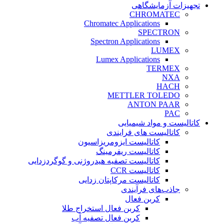
تجهیزات آزمایشگاهی
CHROMATEC
Chromatec Applications
SPECTRON
Spectron Applications
LUMEX
Lumex Applications
TERMEX
NXA
HACH
METTLER TOLEDO
ANTON PAAR
PAC
کاتالیست و مواد شیمیایی
کاتالیست های فرایندی
کاتالیست ایزومریزاسیون
کاتالیست ریفرمینگ
کاتالیست تصفیه هیدروژنی و گوگردزدایی
کاتالیست CCR
کاتالیست مرکاپتان زدایی
جاذب‌های فرآیندی
کربن فعال
کربن فعال استخراج طلا
کربن فعال تصفیه آب