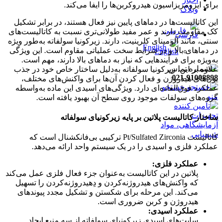
برای ایزومریزاسیون هیدروکربن‌ها را ایفا می‌کند.
وبلاگ
این کاتالیست‌ها در دماهای پایین نیز فعال هستند، در برابر تشکیل
فارسی
کک مقاومت دارند و عمر مفید طولانی‌تری نسبت به کاتالیست‌های
سنتی، مانند آلومینای کلرینیت، دارند. زیرکونیا سولفاته به‌طور ویژه
English
در دماهای بالا و در شرایط سخت عملیاتی مقاوم است. این ویژگی
به‌ویژه برای فرآیندهایی که نیاز به دماهای بالا دارند، مهم است.
علاوه بر این، زیرکونیا سولفاته به‌دلیل ساختار خاص خود در جذب
021-91008898
یون‌های هیدروژن و فعال کردن آن‌ها برای واکنش‌های مختلف،
جستجو
عملکرد فوق‌العاده‌ای دارد. ویژگی‌های اسیدی این ماده به‌واسطه
منو
گروه‌های سولفات موجود روی سطح آن بهبود یافته است.
ساختار کاتالیست پلاتین بر پایه زیرکونیای سولفاته
کاتالیست Pt/Sulfated Zirconia ترکیبی بی‌فانکشنال است که
عملکرد فلزی و اسیدی را در یک سیستم واحد ارائه می‌دهد.
عملکرد فلزی
:
پلاتین در این کاتالیست به‌عنوان جزء فعال فلزی عمل می‌کند
که واکنش‌های هیدروژنه‌کردن و دِهیدروژنه‌کردن را تسهیل
می‌کند. این مرحله برای شکستن و تشکیل مجدد پیوندهای
هیدروژن و کربن ضروری است.
عملکرد اسیدی
:
سایت‌های اسیدی زیرکونیای سولفاته از سه منبع ایجاد