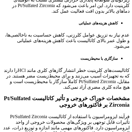
کلرینیت دارد. این امر باعث می‌شود که Pt/Sulfated Zirconia در
دماهای بالاتر بدون افت فعالیت عمل کند.
کاهش هزینه‌های عملیاتی
عدم نیاز به تزریق عوامل کلرزنی، کاهش حساسیت به ناخالصی‌ها،
و طول عمر بالای کاتالیست باعث کاهش هزینه‌های عملیاتی
می‌شود.
سازگاری با محیط‌زیست
کاتالیست‌های کلرینیت خطر انتشار گازهای کلری مانند HClرا دارند
که به تجهیزات آسیب می‌زنند و برای محیط‌زیست مضر هستند. در
مقابل، Pt/Sulfated Zirconia کاملاً سازگار با محیط‌زیست است و
هیچ ماده کلری مضری آزاد نمی‌کند.
مشخصات خوراک خروجی و تأثیر کاتالیست
Pt/Sulfated
Zirconia
بر فاکتورهای خروجی
فرآیند ایزومراسیون با استفاده از کاتالیست Pt/Sulfated Zirconia
تأثیرات قابل توجهی بر ویژگی‌های محصولات خروجی از واحد
ایزومراسیون دارد. فاکتورهای مهمی مانند اندازه و توزیع ذرات، عدد