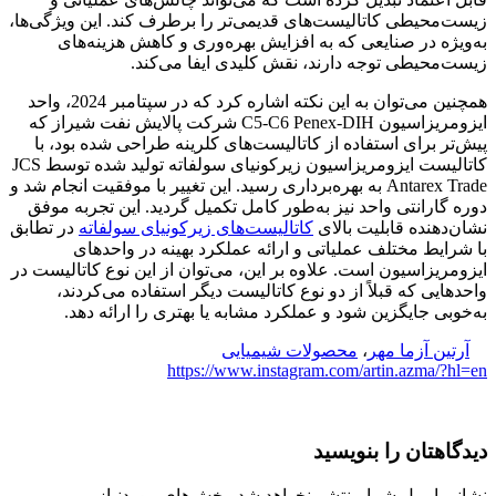
زیست‌محیطی کاتالیست‌های قدیمی‌تر را برطرف کند. این ویژگی‌ها،
به‌ویژه در صنایعی که به افزایش بهره‌وری و کاهش هزینه‌های
زیست‌محیطی توجه دارند، نقش کلیدی ایفا می‌کند.
همچنین می‌توان به این نکته اشاره کرد که در سپتامبر 2024، واحد
ایزومریزاسیون C5-C6 Penex-DIH شرکت پالایش نفت شیراز که
پیش‌تر برای استفاده از کاتالیست‌های کلرینه طراحی شده بود، با
کاتالیست ایزومریزاسیون زیرکونیای سولفاته تولید شده توسط JCS
Antarex Trade به بهره‌برداری رسید. این تغییر با موفقیت انجام شد و
دوره گارانتی واحد نیز به‌طور کامل تکمیل گردید. این تجربه موفق
نشان‌دهنده قابلیت بالای
کاتالیست‌های زیرکونیای سولفاته
در تطابق
با شرایط مختلف عملیاتی و ارائه عملکرد بهینه در واحدهای
ایزومریزاسیون است. علاوه بر این، می‌توان از این نوع کاتالیست در
واحدهایی که قبلاً از دو نوع کاتالیست دیگر استفاده می‌کردند،
به‌خوبی جایگزین شود و عملکرد مشابه یا بهتری را ارائه دهد.
آرتین آزما مهر
،
محصولات شیمیایی
https://www.instagram.com/artin.azma/?hl=en
دیدگاهتان را بنویسید
نشانی ایمیل شما منتشر نخواهد شد.
بخش‌های موردنیاز