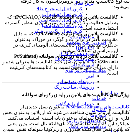
سه نوع کاتالیست متداول در ایزومریزاسیون به کار گرفته
کربن فعال
می‌شوند:
کربن فعال استخراج طلا
کربن فعال تصفیه آب
کاتالیست پلاتین بر پایه آلومینای کلرینیت
(Pt/Cl-Al₂O₃):
که
کربن فعال تصفیه آمین
به دلیل فعالیت بالا در فرآیند ایزومریزاسیون به‌طور گسترده
کربن فعال تصفیه هوا
استفاده شده است.
کربن فعال رنگ بری شکر
کاتالیست پلاتین بر پایه زئولیت
(Pt/Zeolite)
:
که به دلیل
مولکولارسیو
مقاومت بالاتر در برابر آب و گوگرد در خوراک، به‌عنوان
افزودنی های سوخت
جایگزین مناسبی برای کاتالیست‌های آلومینای کلرینه در
اکتان افزا
ایزومراسیون شناخته می‌شود.
بهبود دهنده CFPP
کاتالیست پلاتین بر پایه زیرکونیای سولفاته (Pt/Sulfated
بهبود دهنده Lubricity
Zirconia):
که به عنوان نسل جدید کاتالیست‌ها معرفی شده و
آنتی‌اکسیدان
دارای مزایای قابل‌توجهی نسبت به کاتالیست‌های کلرینیت
مواد شیمیایی فرآیندی
است.
آمین
رزین‌های تصفیه آب
رزین‌های ساخت رنگ
درباره ما
ویژگی‌های کاتالیست‌های پلاتین بر پایه زیرکونیای سولفاته
خدمات
خدمات آزمایشگاهی
کاتالیست‌های Pt/Sulfated Zirconia
به‌عنوان نسل جدیدی از
کاتالوگ
کاتالیست ایزومراسیون شناخته می‌شوند که از پلاتین به‌عنوان بخش
پروژه ها
فلزی و از زیرکونیا سولفاته به‌عنوان پایه اسیدی استفاده می‌کنند.
رویدادهای آرتین آزما
عملکرد این کاتالیست‌ها به‌صورت بای‌فانکشنال است، بدین معنی
یادداشت مدیرعامل
که پلاتین نقش فعال‌کننده هیدروژن و زیرکونیا سولفاته نقش اسیدی
اخبار