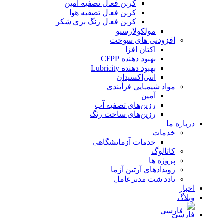
کربن فعال تصفیه آمین
کربن فعال تصفیه هوا
کربن فعال رنگ بری شکر
مولکولارسیو
افزودنی های سوخت
اکتان افزا
بهبود دهنده CFPP
بهبود دهنده Lubricity
آنتی‌اکسیدان
مواد شیمیایی فرآیندی
آمین
رزین‌های تصفیه آب
رزین‌های ساخت رنگ
درباره ما
خدمات
خدمات آزمایشگاهی
کاتالوگ
پروژه ها
رویدادهای آرتین آزما
یادداشت مدیرعامل
اخبار
وبلاگ
فارسی