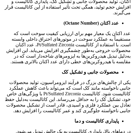
اکتان، تولید محصولات جانبی و تشکیل کک، پایداری کاتالیست و
افزایش حجم تولید، همگی تحت تأثیر استفاده از این کاتالیست قرار
می‌گیرند.
عدد اکتان
(Octane Number)
عدد اکتان یک معیار مهم برای ارزیابی کیفیت سوخت است که
مستقیماً به عملکرد سوخت در موتورهای احتراق داخلی وابسته
است. با استفاده از کاتالیست Pt/Sulfated Zirconia، عدد اکتان
محصولات خروجی به‌طور چشمگیری افزایش می‌یابد. این افزایش
به‌دلیل تبدیل هیدروکربن‌ها به ایزومرهای شاخه‌دار است که در
مقایسه با هیدروکربن‌های خطی دارای عدد اکتان بالاتری هستند.
محصولات جانبی و تشکیل کک
یکی از چالش‌های بزرگ در فرآیند ایزومراسیون، تولید محصولات
جانبی ناخواسته مانند کک است که می‌تواند باعث کاهش عملکرد
کاتالیست شود. کاتالیست Pt/Sulfated Zirconia با ویژگی‌های خاص
خود، تشکیل کک را به حداقل می‌رساند. این کاتالیست به‌دلیل حفظ
تعادل بین عملکرد فلزی و اسیدی، قادر است از تشکیل محصولات
جانبی ناخواسته جلوگیری کند و عمر کاتالیست را افزایش دهد.
پایداری کاتالیست و دما
در دماهای بالا، پایداری کاتالیست به یک چالش تبدیل می‌شود.