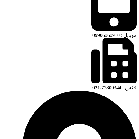
موبایل : 09906060910
فکس : 77809344-021