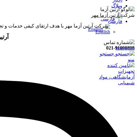
وبلاگ
شرکت
آرتین آزما مهر
فارسی
شرکت آرتین آزما مهر با هدف ارتقای کیفی خدمات و تجهیزات آزمایشگاهی و فرایندی کشور از سال 1396 
English
آرتی
021-91008898
Instagram
جستجو
منو