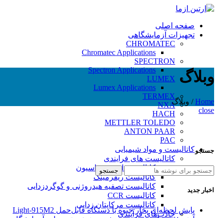
صفحه اصلی
تجهیزات آزمایشگاهی
CHROMATEC
Chromatec Applications
SPECTRON
Spectron Applications
وبلاگ
LUMEX
Lumex Applications
TERMEX
Home
/
وبلاگ
NXA
close
HACH
METTLER TOLEDO
ANTON PAAR
PAC
کاتالیست و مواد شیمیایی
جستجو
کاتالیست های فرایندی
کاتالیست ایزومریزاسیون
جستجو
کاتالیست ریفرمینگ
کاتالیست تصفیه هیدروژنی و گوگردزدایی
اخبار جدید
کاتالیست CCR
کاتالیست مرکاپتان زدایی
پایش لحظه‌ای بخار جیوه با دستگاه قابل‌حمل Light‑915M2
جاذب‌های فرآیندی