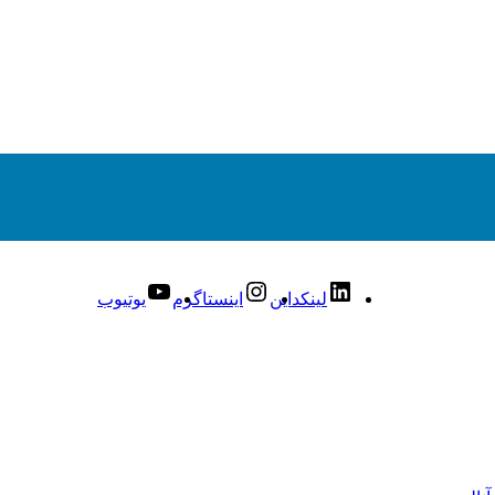
لینکداین
اینستاگرم
یوتیوب