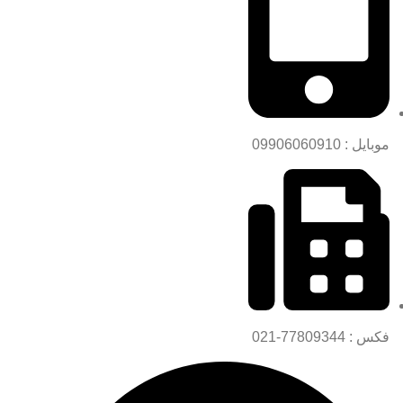
موبایل : 09906060910
فکس : 77809344-021