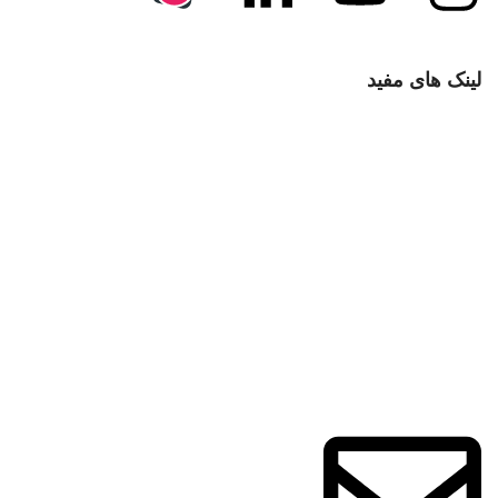
لینک های مفید
با ما تماس بگیرید
سوالات متداول
انتقادات و پیشنهادات
قوانین و مقررات
حریم خصوصی