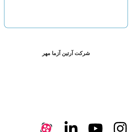
شرکت
آرتین آزما مهر
شرکت آرتین آزما مهر با هدف ارتقای کیفی خدمات و تجهیزات
آزمایشگاهی و فرایندی کشور از سال 1396 و با پیشینه 25 سال
سابقه در بازار اوراسیا کار خود را با این شعار آغاز نمود:
آرتین آزما مهر ایستگاهی برای رفع نیازهای
آزمایشگاهی و فرایندی