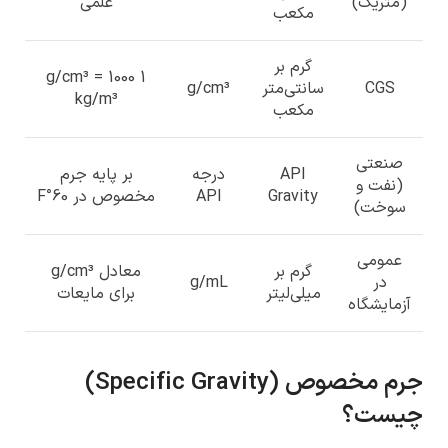
(متریک)
علمی
مکعب
گرم بر
1 g/cm³ = 1000
CGS
سانتی‌متر
g/cm³
kg/m³
مکعب
صنعتی
API
درجه
بر پایه جرم
(نفت و
Gravity
API
مخصوص در 60°F
سوخت)
عمومی
گرم بر
معادل g/cm³
در
g/mL
میلی‌لیتر
برای مایعات
آزمایشگاه
جرم مخصوص
(Specific Gravity)
چیست؟