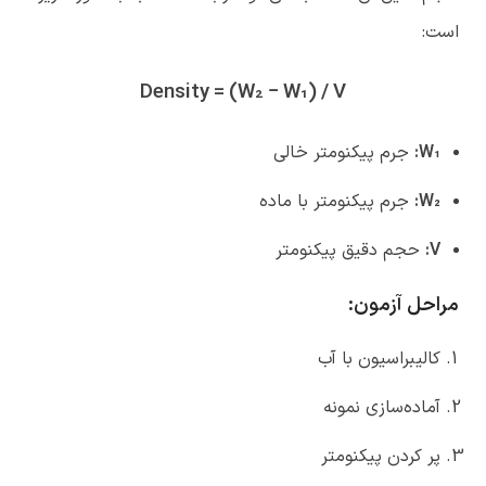
است:
Density = (W₂ − W₁) / V
W₁
:
جرم پیکنومتر خالی
W₂
:
جرم پیکنومتر با ماده
V
:
حجم دقیق پیکنومتر
مراحل آزمون
:
کالیبراسیون با آب
آماده‌سازی نمونه
پر کردن پیکنومتر