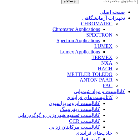
جستجو
صفحه اصلی
تجهیزات آزمایشگاهی
CHROMATEC
Chromatec Applications
SPECTRON
Spectron Applications
LUMEX
Lumex Applications
TERMEX
NXA
HACH
METTLER TOLEDO
ANTON PAAR
PAC
کاتالیست و مواد شیمیایی
کاتالیست های فرایندی
کاتالیست ایزومریزاسیون
کاتالیست ریفرمینگ
کاتالیست تصفیه هیدروژنی و گوگردزدایی
کاتالیست CCR
کاتالیست مرکاپتان زدایی
جاذب‌های فرآیندی
کربن فعال