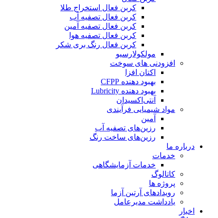
کربن فعال استخراج طلا
کربن فعال تصفیه آب
کربن فعال تصفیه آمین
کربن فعال تصفیه هوا
کربن فعال رنگ بری شکر
مولکولارسیو
افزودنی های سوخت
اکتان افزا
بهبود دهنده CFPP
بهبود دهنده Lubricity
آنتی‌اکسیدان
مواد شیمیایی فرآیندی
آمین
رزین‌های تصفیه آب
رزین‌های ساخت رنگ
درباره ما
خدمات
خدمات آزمایشگاهی
کاتالوگ
پروژه ها
رویدادهای آرتین آزما
یادداشت مدیرعامل
اخبار