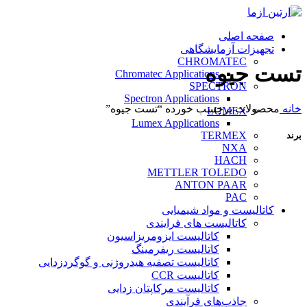
صفحه اصلی
تجهیزات آزمایشگاهی
CHROMATEC
تست جیوه
Chromatec Applications
SPECTRON
Spectron Applications
خانه
محصولات برچسب خورده “تست جیوه”
LUMEX
Lumex Applications
TERMEX
برند
NXA
HACH
METTLER TOLEDO
ANTON PAAR
PAC
کاتالیست و مواد شیمیایی
کاتالیست های فرایندی
کاتالیست ایزومریزاسیون
کاتالیست ریفرمینگ
کاتالیست تصفیه هیدروژنی و گوگردزدایی
کاتالیست CCR
کاتالیست مرکاپتان زدایی
جاذب‌های فرآیندی