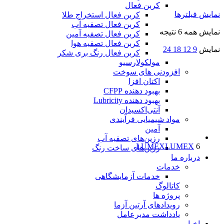
کربن فعال
نمایش فیلترها
کربن فعال استخراج طلا
کربن فعال تصفیه آب
نمایش همه 6 نتیجه
کربن فعال تصفیه آمین
کربن فعال تصفیه هوا
نمایش
9
12
18
24
کربن فعال رنگ بری شکر
مولکولارسیو
افزودنی های سوخت
اکتان افزا
بهبود دهنده CFPP
بهبود دهنده Lubricity
آنتی‌اکسیدان
مواد شیمیایی فرآیندی
آمین
رزین‌های تصفیه آب
LUMEX
LUMEX
6
رزین‌های ساخت رنگ
درباره ما
خدمات
خدمات آزمایشگاهی
کاتالوگ
پروژه ها
رویدادهای آرتین آزما
یادداشت مدیرعامل
اخبار