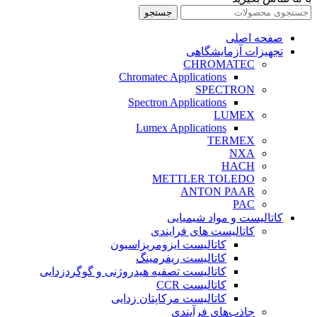
جستجو
صفحه اصلی
تجهیزات آزمایشگاهی
CHROMATEC
Chromatec Applications
SPECTRON
Spectron Applications
LUMEX
Lumex Applications
TERMEX
NXA
HACH
METTLER TOLEDO
ANTON PAAR
PAC
کاتالیست و مواد شیمیایی
کاتالیست های فرایندی
کاتالیست ایزومریزاسیون
کاتالیست ریفرمینگ
کاتالیست تصفیه هیدروژنی و گوگردزدایی
کاتالیست CCR
کاتالیست مرکاپتان زدایی
جاذب‌های فرآیندی