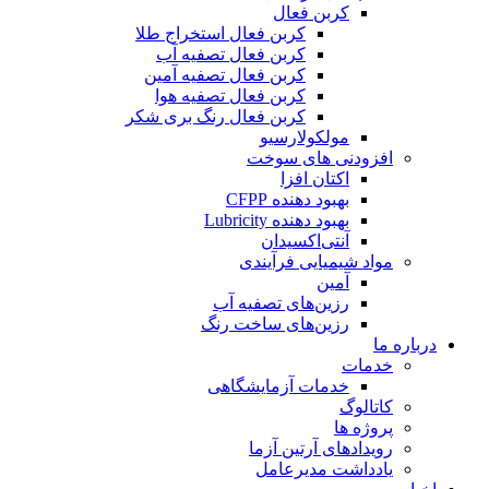
کربن فعال
کربن فعال استخراج طلا
کربن فعال تصفیه آب
کربن فعال تصفیه آمین
کربن فعال تصفیه هوا
کربن فعال رنگ بری شکر
مولکولارسیو
افزودنی های سوخت
اکتان افزا
بهبود دهنده CFPP
بهبود دهنده Lubricity
آنتی‌اکسیدان
مواد شیمیایی فرآیندی
آمین
رزین‌های تصفیه آب
رزین‌های ساخت رنگ
درباره ما
خدمات
خدمات آزمایشگاهی
کاتالوگ
پروژه ها
رویدادهای آرتین آزما
یادداشت مدیرعامل