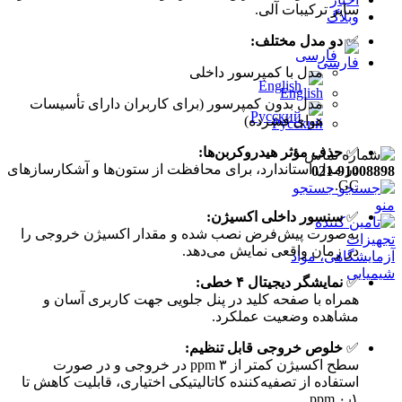
سایر ترکیبات آلی.
وبلاگ
✅
دو مدل مختلف:
فارسی
مدل با کمپرسور داخلی
English
مدل بدون کمپرسور (برای کاربران دارای تأسیسات
Русский
هوای فشرده)
✅
حذف مؤثر هیدروکربن‌ها:
در مدل استاندارد، برای محافظت از ستون‌ها و آشکارسازهای
021-91008898
GC.
جستجو
منو
✅
سنسور داخلی اکسیژن:
به‌صورت پیش‌فرض نصب شده و مقدار اکسیژن خروجی را
در زمان واقعی نمایش می‌دهد.
✅
نمایشگر دیجیتال ۴ خطی:
همراه با صفحه کلید در پنل جلویی جهت کاربری آسان و
مشاهده وضعیت عملکرد.
✅
خلوص خروجی قابل تنظیم:
سطح اکسیژن کمتر از ۳ ppm در خروجی و در صورت
استفاده از تصفیه‌کننده کاتالیتیکی اختیاری، قابلیت کاهش تا
۰٫۱ ppm.