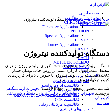
صفحه اصلی
تجهیزات آزمایشگاهی
خانه
تجهیزات آزمایشگاهی
دستگاه تولیدکننده نیتروژن
CHROMATEC
Chromatec Applications
SPECTRON
Spectron Applications
LUMEX
بزرگنمایی تصویر
Lumex Applications
TERMEX
دستگاه تولیدکننده نیتروژن
NXA
HACH
METTLER TOLEDO
دستگاه تولیدکننده نیتروژن Chromatec برای تولید نیتروژن از هوای
ANTON PAAR
محیط است. اصول کارکرد مبتنی بر روش جذب نوسان فشار
PAC
(PSA) است که برای تولید نیتروژن با خلوص بالا برای کاربردهای
کاتالیست و مواد شیمیایی
کروماتوگرافی بهینه شده است.
کاتالیست های فرایندی
کاتالیست ایزومریزاسیون
شناسه محصول:
Nitrogen generators
دسته:
تجهیزات آزمایشگاهی
کاتالیست ریفرمینگ
برچسب:
تجهیزات آزمایشگاهی
,
تولید نیتروژن
,
دستگاه کروماتک
,
کاتالیست تصفیه هیدروژنی و گوگردزدایی
کروماتک
کاتالیست CCR
مقایسه
کاتالیست مرکاپتان زدایی
جاذب‌های فرآیندی