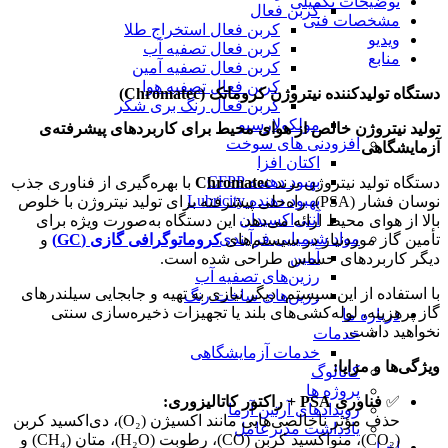
توضیحات تکمیلی
کربن فعال
مشخصات فنی
کربن فعال استخراج طلا
ویدیو
کربن فعال تصفیه آب
منابع
کربن فعال تصفیه آمین
کربن فعال تصفیه هوا
دستگاه تولیدکننده نیتروژن کروماتک (Chromatec)
کربن فعال رنگ بری شکر
مولکولارسیو
تولید نیتروژن خالص از هوای محیط برای کاربردهای پیشرفته‌ی
افزودنی های سوخت
آزمایشگاهی
اکتان افزا
بهبود دهنده CFPP
دستگاه تولید نیتروژن برند
Chromatec
با بهره‌گیری از فناوری جذب
بهبود دهنده Lubricity
نوسان فشار (PSA)، راه‌حلی پیشرفته برای تولید نیتروژن با خلوص
آنتی‌اکسیدان
بالا از هوای محیط ارائه می‌دهد. این دستگاه به‌صورت ویژه برای
مواد شیمیایی فرآیندی
تأمین گاز موردنیاز در سیستم‌های
کروماتوگرافی گازی (GC)
و
آمین
دیگر کاربردهای حساس طراحی شده است.
رزین‌های تصفیه آب
با استفاده از این سیستم، دیگر نیازی به تهیه و جابجایی سیلندرهای
رزین‌های ساخت رنگ
گاز پرهزینه، لوله‌کشی‌های بلند یا تجهیزات ذخیره‌سازی سنتی
درباره ما
نخواهید داشت.
خدمات
خدمات آزمایشگاهی
ویژگی‌ها و مزایا:
کاتالوگ
پروژه ها
✅
فناوری PSA + راکتور کاتالیزوری:
رویدادهای آرتین آزما
حذف مؤثر ناخالصی‌هایی مانند اکسیژن (O₂)، دی‌اکسید کربن
یادداشت مدیرعامل
(CO₂)، منواکسید کربن (CO)، رطوبت (H₂O)، متان (CH₄) و
اخبار