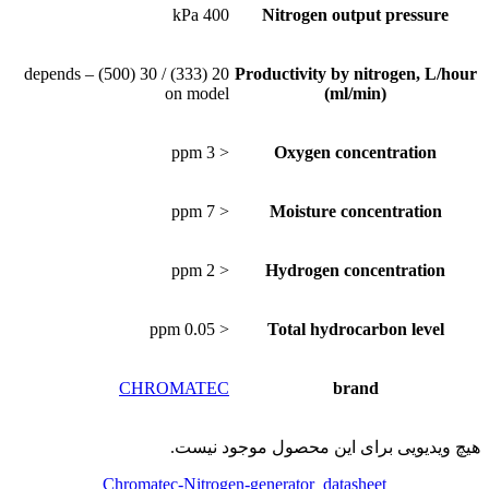
400 kPa
Nitrogen output pressure
20 (333) / 30 (500) – depends
Productivity by nitrogen, L/hour
on model
(ml/min)
< 3 ppm
Oxygen concentration
< 7 ppm
Moisture concentration
< 2 ppm
Hydrogen concentration
< 0.05 ppm
Total hydrocarbon level
CHROMATEC
brand
هیچ ویدیویی برای این محصول موجود نیست.
Chromatec-Nitrogen-generator_datasheet