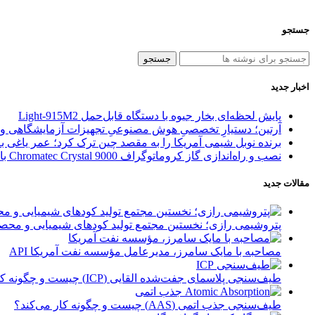
جستجو
جستجو
اخبار جدید
پایش لحظه‌ای بخار جیوه با دستگاه قابل‌حمل Light‑915M2
آرتین؛ دستیارِ تخصصیِ هوش مصنوعیِ تجهیزات آزمایشگاهی و آ
برنده نوبل شیمی آمریکا را به مقصد چین ترک کرد؛ عمر یاغی ب
نصب و راه‌اندازی گاز کروماتوگراف Chromatec Crystal 9000 با آنالایزر گاز طبیعی (NGA) در پالایشگاه فاز ۱ مجتمع گاز پارس جنوبی (SPGC)
مقالات جدید
پتروشیمی رازی؛ نخستین مجتمع تولید کودهای شیمیایی و محصول
مصاحبه با مایک سامرز، مدیرعامل مؤسسه نفت آمریکا API
طیف‌سنجی پلاسمای جفت‌شده القایی (ICP) چیست و چگونه کار می‌کند؟
طیف‌سنجی جذب اتمی (AAS) چیست و چگونه کار می‌کند؟