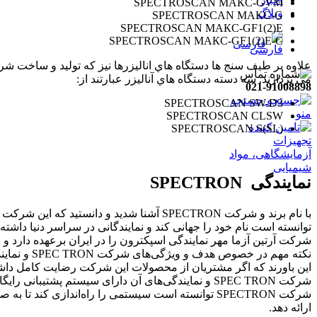
SPECTROSCAN МАКС-GVM
وبلاگ
SPECTROSCAN МАКС-G
SPECTROSCAN МАКС-GF1(2)E
SPECTROSCAN МАКС-GF1(2)E-С
فارسی
می پردازند. سه دسته دستگاه هاي آناليزر عبارتند از:
021-91008898
جستجو
SPECTROSCAN SW-D3
منو
SPECTROSCAN CLSW
SPECTROSCAN S(SL)
نمایندگی SPECTRON
توانسته است نام خود را جهانی کند و نمایندگانی در سراسر دنیا داشت
شرکت آرتین آزما مهر نمایندگی اسپکترون را در ایران برعهده دارد و 
نکته مهم 
این باورند که اگر مشتریان از محصولات این شرکت رضایت کامل داشت
شرکت SPEC TRON و نمایندگی‌های آن دارای سیستم پشتیبانی رایگان هستند و محصولات خود را با ضمانت یک‌ساله و خدمات پس از فروش در اختیار مشتریان خود قرار می‌دهند.
شرکت SPECTRON توانسته است سیستمی را راه‌اندازی ک
ارائه دهد.