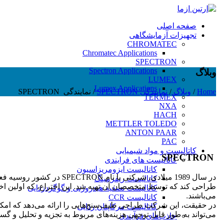
صفحه اصلی
تجهیزات آزمایشگاهی
CHROMATEC
Chromatec Applications
SPECTRON
Spectron Applications
وبلاگ
LUMEX
Lumex Applications
Home
/
وبلاگ
/
نمایندگی SPECTRON
/
نمایندگی SPECTRON
TERMEX
NXA
HACH
METTLER TOLEDO
ANTON PAAR
PAC
کاتالیست و مواد شیمیایی
SPECTRON
کاتالیست های فرایندی
کاتالیست ایزومریزاسیون
در سال 1989 میلادی، شرکت
کاتالیست ریفرمینگ
کاتالیست تصفیه هیدروژنی و گوگردزدایی
می‌باشند.
کاتالیست CCR
در حقیقت، این شرکت طراحی طیف‌سنج‌هایی را ارائه می‌دهد که امکان تج
کاتالیست مرکاپتان زدایی
می‌تواند به طور قابل توجهی هزینه‌های مربوط به تجزیه و تحلیل و گ
جاذب‌های فرآیندی