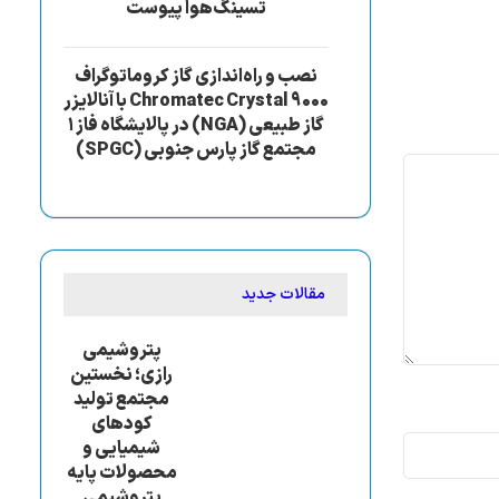
تسینگ‌هوا پیوست
نصب و راه‌اندازی گاز کروماتوگراف
Chromatec Crystal 9000 با آنالایزر
گاز طبیعی (NGA) در پالایشگاه فاز ۱
مجتمع گاز پارس جنوبی (SPGC)
مقالات جدید
پتروشیمی
رازی؛ نخستین
مجتمع تولید
کودهای
شیمیایی و
محصولات پایه
پتروشیمی