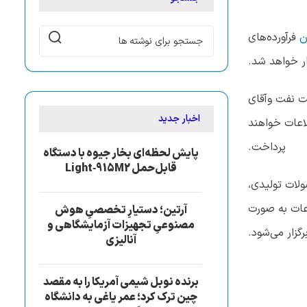
ن
فرآورده‌های
پژوهشگاه صنعت نفت وآقای
اخبار جدید
لاعات خواهند
پرداخت.
پایش لحظه‌ای بخار جیوه با دستگاه
قابل‌حمل Light‑915M2
لات تولیدی،
عات به صورت
آرتین؛ دستیارِ تخصصیِ هوش
مصنوعیِ تجهیزات آزمایشگاهی و
زار می‌شود.
آنالیزی
برنده نوبل شیمی آمریکا را به مقصد
چین ترک کرد؛ عمر یاغی به دانشگاه