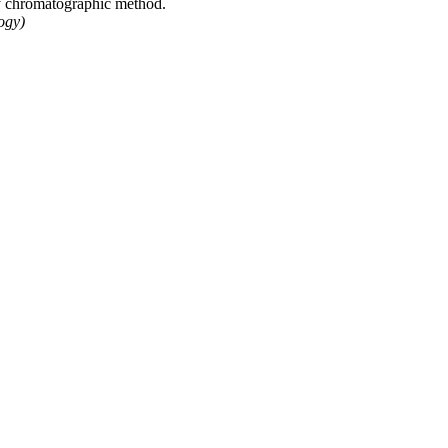
by chromatographic method.
ogy)