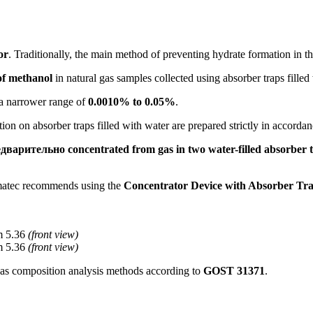
or
. Traditionally, the main method of preventing hydrate formation in th
of methanol
in natural gas samples collected using absorber traps filled
 a narrower range of
0.0010% to 0.05%
.
n on absorber traps filled with water are prepared strictly in accorda
дварительно concentrated from gas in two water-filled absorber 
omatec recommends using the
Concentrator Device with Absorber Tr
m 5.36
(front view)
m 5.36
(front view)
 gas composition analysis methods according to
GOST 31371
.