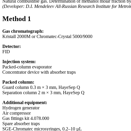
Natural combustible gas. Determination of methanol molar fraction 
(Developer: D.I. Mendeleev All-Russian Research Institute for Metrol
Method 1
Gas chromatograph:
Kristall 2000M or Chromatec-Crystal 5000/9000
Detector:
FID
Injection system:
Packed-column evaporator
Concentrator device with absorber traps
Packed column:
Guard column 0.3 m × 3 mm, HayeSep Q
Separation column 2 m × 3 mm, HayeSep Q
Additional equipment:
Hydrogen generator
Air compressor
Gas fittings kit 4.078.000
Spare absorber traps
SGE-Chromatec microsyringes, 0.2–10 µL