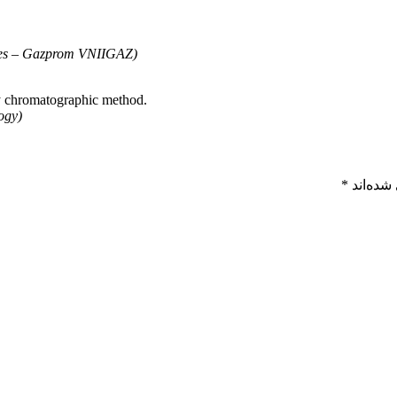
gies – Gazprom VNIIGAZ)
by chromatographic method.
ogy)
شده‌اند
*