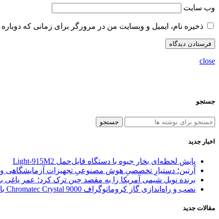
وب‌ سایت
ذخیره نام، ایمیل و وبسایت من در مرورگر برای زمانی که دوباره 
close
جستجو
جستجو
اخبار جدید
پایش لحظه‌ای بخار جیوه با دستگاه قابل‌حمل Light‑915M2
آرتین؛ دستیارِ تخصصیِ هوش مصنوعیِ تجهیزات آزمایشگاهی و آ
برنده نوبل شیمی آمریکا را به مقصد چین ترک کرد؛ عمر یاغی ب
نصب و راه‌اندازی گاز کروماتوگراف Chromatec Crystal 9000 با آنالایزر گاز طبیعی (NGA) در پالایشگاه فاز ۱ مجتمع گاز پارس جنوبی (SPGC)
مقالات جدید