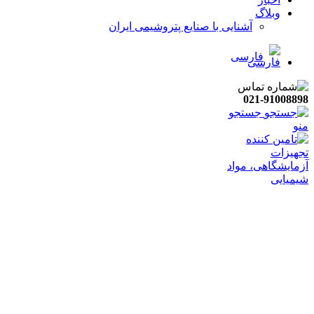
وبلاگ
آشنایی با صنایع پتروشیمی ایران
فارسی
021-91008898
جستجو
منو