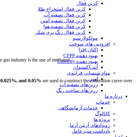
کربن فعال
کربن فعال استخراج طلا
کربن فعال تصفیه آب
کربن فعال تصفیه آمین
کربن فعال تصفیه هوا
کربن فعال رنگ بری شکر
مولکولارسیو
افزودنی های سوخت
اکتان افزا
بهبود دهنده CFPP
e gas industry is the use of methanol.
بهبود دهنده Lubricity
آنتی‌اکسیدان
مواد شیمیایی فرآیندی
آمین
 0.025%, and 0.05%
are used to construct the calibration curve over
رزین‌های تصفیه آب
رزین‌های ساخت رنگ
درباره ما
خدمات
خدمات آزمایشگاهی
کاتالوگ
پروژه ها
رویدادهای آرتین آزما
یادداشت مدیرعامل
اخبار